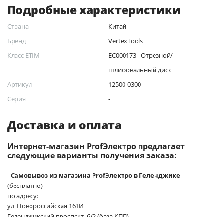
Подробные характеристики
Страна
Китай
Бренд
VertexTools
Класс ETIM
EC000173 - Отрезной/
шлифовальный диск
Артикул
12500-0300
Серия
-
Доставка и оплата
Интернет-магазин ProfЭлектро предлагает
следующие варианты получения заказа:
-
Самовывоз из магазина ProfЭлектро в Геленджике
(бесплатно)
по адресу:
ул. Новороссийская 161И
Геленджикский проспект, 6/2 (база КПП)