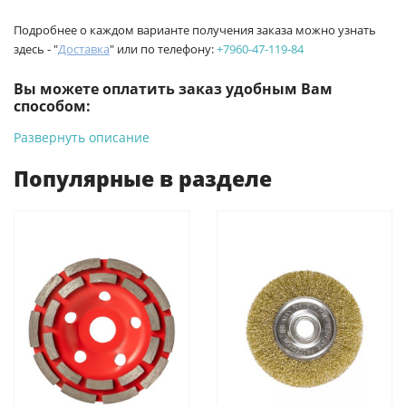
Подробнее о каждом варианте получения заказа можно узнать
здесь - "
Доставка
" или по телефону:
+7960-47-119-84
Вы можете оплатить заказ удобным Вам
способом:
Развернуть описание
-
Банковской картой на сайте ProffЭлектро. Данный вид
оплаты ускоряет процесс оформления и получения товара.
Популярные в разделе
-
Банковской картой или наличными при получении в
магазинах ProffЭлектро по адресу Геленджикский проспект,
6/2 (база КПП)или по адресу ул. Новороссийская 161И.
-
Для юридических лиц: переводом на расчетный счет при
онлайн оплате заказа на сайте.
Подробнее о способах оплаты можно узнать здесь - "Оплата"