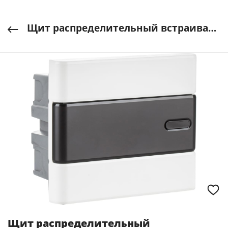
Щит распределительный встраиваемый ЩРВ-П-06 ЭРА Trend BOXF-06-p-f-t IP40 ЭРА арт. Б0052631
Щит распределительный