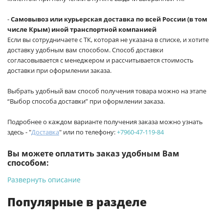
-
Самовывоз или курьерская доставка по всей России (в том
числе Крым) иной транспортной компанией
Если вы сотрудничаете с ТК, которая не указана в списке, и хотите
доставку удобным вам способом. Способ доставки
согласовывается с менеджером и рассчитывается стоимость
доставки при оформлении заказа.
Выбрать удобный вам способ получения товара можно на этапе
“Выбор способа доставки” при оформлении заказа.
Подробнее о каждом варианте получения заказа можно узнать
здесь - "
Доставка
" или по телефону:
+7960-47-119-84
Вы можете оплатить заказ удобным Вам
способом:
Развернуть описание
-
Банковской картой на сайте ProffЭлектро. Данный вид
оплаты ускоряет процесс оформления и получения товара.
Популярные в разделе
-
Банковской картой или наличными при получении в