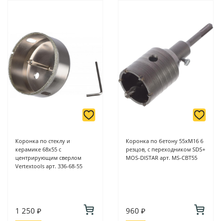
магазинах ProffЭлектро по адресу Геленджикский проспект,
6/2 (база КПП)или по адресу ул. Новороссийская 161И.
-
Для юридических лиц: переводом на расчетный счет при
онлайн оплате заказа на сайте.
Подробнее о способах оплаты можно узнать здесь - "Оплата"
Коронка по стеклу и
Коронка по бетону 55хM16 6
керамике 68х55 с
резцов, с переходником SDS+
центрирующим сверлом
MOS-DISTAR арт. MS-CBT55
Vertextools арт. 336-68-55
1 250 ₽
960 ₽