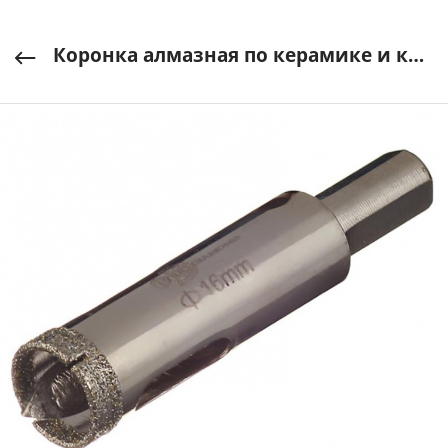
Коронка алмазная по керамике и кафелю с центрирующим сверлом 16 мм TRIO-DIAMOND арт. 400016