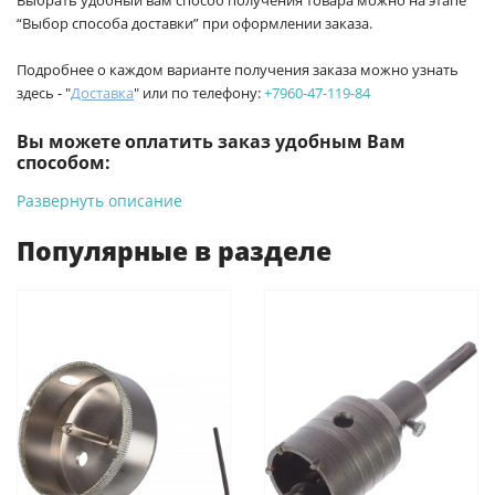
Выбрать удобный вам способ получения товара можно на этапе
“Выбор способа доставки” при оформлении заказа.
Подробнее о каждом варианте получения заказа можно узнать
здесь - "
Доставка
" или по телефону:
+7960-47-119-84
Вы можете оплатить заказ удобным Вам
способом:
Развернуть описание
-
Банковской картой на сайте ProffЭлектро. Данный вид
оплаты ускоряет процесс оформления и получения товара.
Популярные в разделе
-
Банковской картой или наличными при получении в
магазинах ProffЭлектро по адресу Геленджикский проспект,
6/2 (база КПП)или по адресу ул. Новороссийская 161И.
-
Для юридических лиц: переводом на расчетный счет при
онлайн оплате заказа на сайте.
Подробнее о способах оплаты можно узнать здесь - "Оплата"