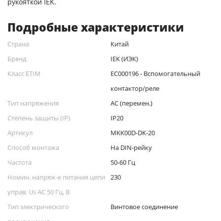
рукояткой IEK.
Подробные характеристики
Страна
Китай
Бренд
IEK (ИЭК)
Класс ETIM
EC000196 - Вспомогательный
контактор/реле
Тип напряжения
AC (перемен.)
Степень защиты (IP)
IP20
Артикул
MKK00D-DK-20
Способ монтажа
На DIN-рейку
Частота
50-60 Гц
Номин. напряж-е питания цепи
230
управ. Us AC 50 Гц, В
Тип электрического
Винтовое соединение