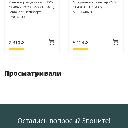
Контактор модульный EASY9
Модульный контактор КМ40-
CT 40A 2НО 230/250В АС 50ГЦ
11 40А AC IEK (ИЭК) арт.
Schneider Electric арт.
MKK10-40-11
EZ9C32240
2 810 ₽
5 124 ₽
Просматривали
Остались вопросы? Звоните!