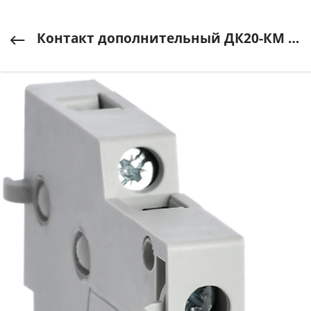
Контакт дополнительный ДК20-КМ 2НО KARAT IEK (ИЭК) арт. MKK00D-DK-20