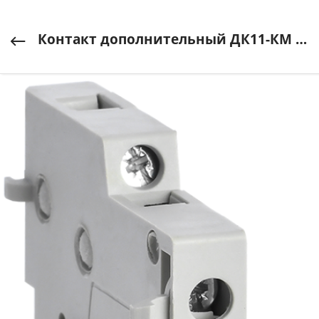
Контакт дополнительный ДК11-КМ 1НО+1HЗ KARAT IEK (ИЭК) арт. MKK00D-DK-11