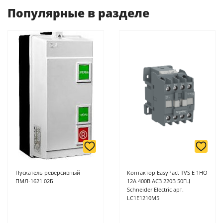
оплаты ускоряет процесс оформления и получения товара.
Популярные в разделе
-
Банковской картой или наличными при получении в
магазинах ProffЭлектро по адресу Геленджикский проспект,
6/2 (база КПП)или по адресу ул. Новороссийская 161И.
-
Для юридических лиц: переводом на расчетный счет при
онлайн оплате заказа на сайте.
Подробнее о способах оплаты можно узнать здесь - "Оплата"
Пускатель реверсивный
Контактор EasyPact TVS E 1НО
ПМЛ-1621 02Б
12А 400В AC3 220В 50ГЦ
Schneider Electric арт.
LC1E1210М5