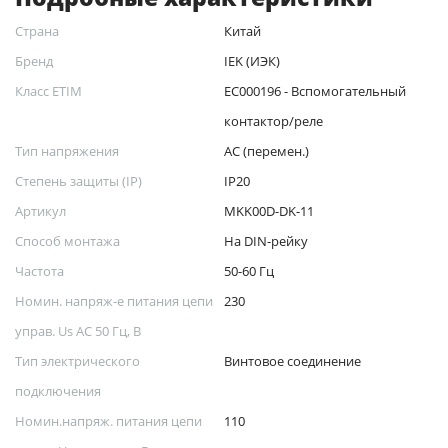
Страна
Китай
Бренд
IEK (ИЭК)
Класс ETIM
EC000196 - Вспомогательный
контактор/реле
Тип напряжения
AC (перемен.)
Степень защиты (IP)
IP20
Артикул
MKK00D-DK-11
Способ монтажа
На DIN-рейку
Частота
50-60 Гц
Номин. напряж-е питания цепи
230
управ. Us AC 50 Гц, В
Тип электрического
Винтовое соединение
подключения
Номин.напряж. питания цепи
110