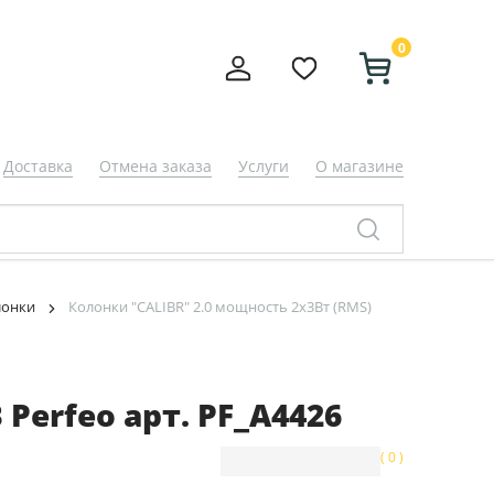
0
Доставка
Отмена заказа
Услуги
О магазине
лонки
Колонки "CALIBR" 2.0 мощность 2х3Вт (RMS)
Perfeo арт. PF_A4426
( 0 )