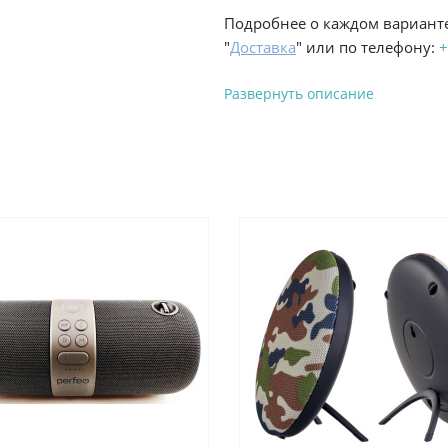
Подробнее о каждом варианте
"
Доставка
" или по телефону:
+
Развернуть описание
Вы можете оплатить з
-
Банковской картой на сай
процесс оформления и полу
-
Банковской картой или н
ProffЭлектро по адресу Гел
адресу ул. Новороссийская 
-
Для юридических лиц: пе
оплате заказа на сайте.
Подробнее о способах оплаты 