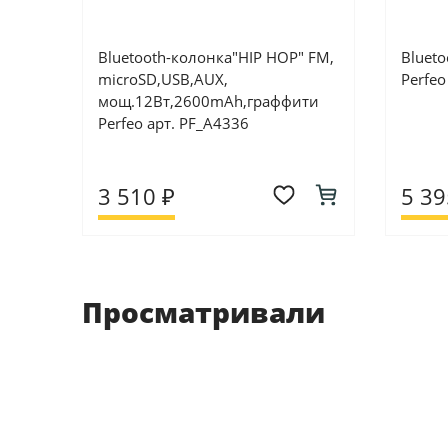
Bluetooth-колонка"HIP HOP" FM,
Blueto
microSD,USB,AUX,
Perfeo
мощ.12Вт,2600mAh,граффити
Perfeo арт. PF_A4336
3 510 ₽
5 39
Просматривали