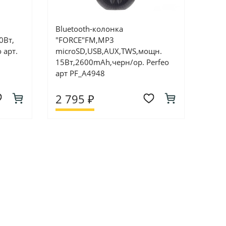
Bluetooth-колонка
0Вт,
"FORCE"FM,MP3
 арт.
microSD,USB,AUX,TWS,мощн.
15Вт,2600mAh,черн/ор. Perfeo
арт PF_A4948
2 795 ₽