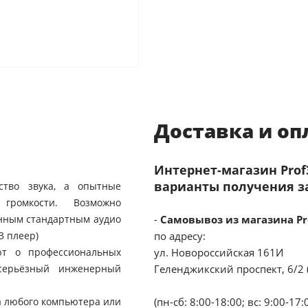
Доставка и оп
Интернет-магазин Pro
варианты получения з
ство звука, а опытные
 громкости. Возможно
енным стандартным аудио
-
Самовывоз из магазина Pr
3 плеер)
по адресу:
ют о профессиональных
ул. Новороссийская 161И
 серьёзный инженерный
Геленджикский проспект, 6/2 
а любого компьютера или
(пн-сб: 8:00-18:00; вс: 9:00-17: