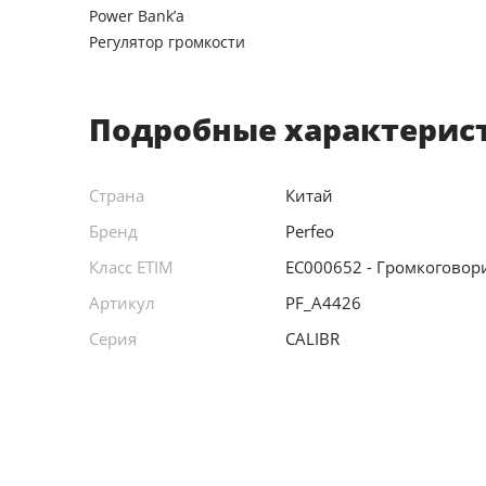
Power Bank’а
Регулятор громкости
Подробные характерис
Страна
Китай
Бренд
Perfeo
Класс ETIM
EC000652 - Громкоговор
Артикул
PF_A4426
Серия
CALIBR