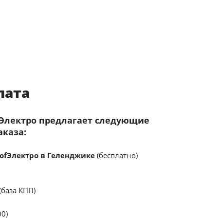
лата
fЭлектро предлагает следующие
аказа:
ofЭлектро в Геленджике
(бесплатно)
(база КПП)
00)