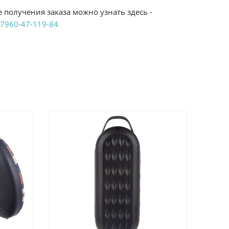
 получения заказа можно узнать здесь -
7960-47-119-84
аказ удобным Вам способом:
те ProffЭлектро. Данный вид оплаты ускоряет
чения товара.
аличными при получении в магазинах
енджикский проспект, 6/2 (база КПП)или по
161И.
реводом на расчетный счет при онлайн
можно узнать здесь - "Оплата"