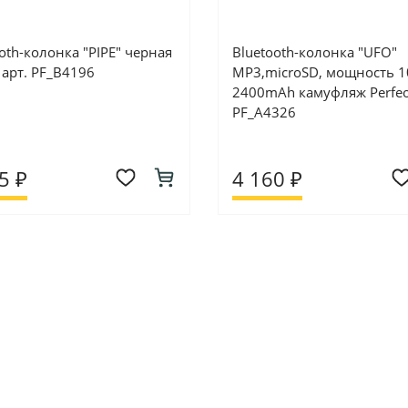
oth-колонка "PIPE" черная
Bluetooth-колонка "UFO"
 арт. PF_B4196
MP3,microSD, мощность 1
2400mAh камуфляж Perfeo
PF_A4326
5 ₽
4 160 ₽