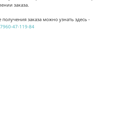
ении заказа.
 получения заказа можно узнать здесь -
7960-47-119-84
аказ удобным Вам способом:
те ProffЭлектро. Данный вид оплаты ускоряет
чения товара.
аличными при получении в магазинах
енджикский проспект, 6/2 (база КПП)или по
161И.
реводом на расчетный счет при онлайн
можно узнать здесь - "Оплата"