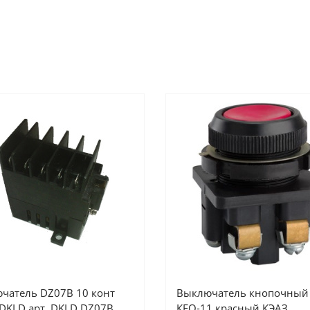
чатель DZ07B 10 конт
Выключатель кнопочный
 DKLD арт. DKLD DZ07B
КЕО-11 красный КЭАЗ