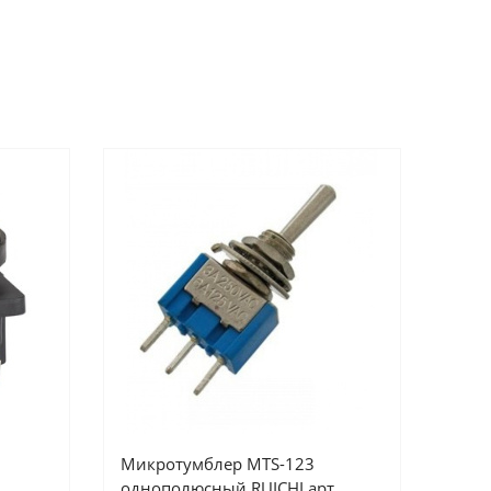
Микротумблер MTS-123
однополюсный RUICHI арт.