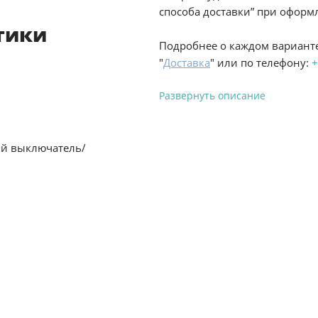
способа доставки” при оформл
тики
Подробнее о каждом варианте
"
Доставка
" или по телефону:
+
Развернуть описание
Вы можете оплатить з
й выключатель/
-
Банковской картой на сай
процесс оформления и полу
-
Банковской картой или н
ProffЭлектро по адресу Гел
адресу ул. Новороссийская 
-
Для юридических лиц: пе
оплате заказа на сайте.
Подробнее о способах оплаты 