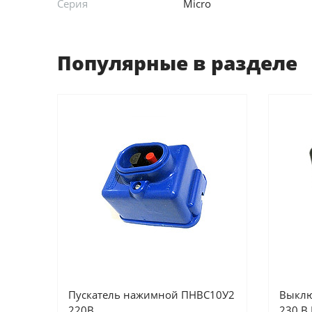
Серия
Micro
Популярные в разделе
Пускатель нажимной ПНВС10У2
Выклю
220В
230 В