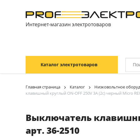
Интернет-магазин электротоваров
Каталог электротоваров
Главная страница
Каталог
Низковольтное обору
клавишный круглый ON-OFF 250V 3А (2с) черный Micro REX
Выключатель клавишный
арт. 36-2510