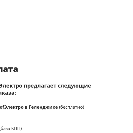
лата
fЭлектро предлагает следующие
аказа:
ofЭлектро в Геленджике
(бесплатно)
(база КПП)