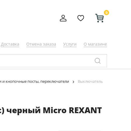
0
Доставка
Отмена заказа
Услуги
О магазине
и и кнопочные посты, переключатели
Выключатель
) черный Micro REXANT