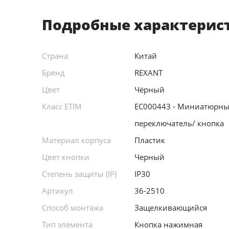
Подробные характерис
Страна
Китай
Бренд
REXANT
Цвет
Чёрный
Класс ETIM
EC000443 - Миниатюрны
переключатель/ кнопка
Материал корпуса
Пластик
Цвет кнопки
Черный
Степень защиты (IP)
IP30
Артикул
36-2510
Способ монтажа
Защелкивающийся
Тип элемента
Кнопка нажимная