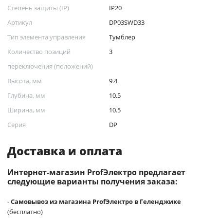
Степень защиты (IP)
IP20
Артикул
DP03SWD33
Тип элемента управления
Тумблер
Количество позиций
3
переключения (положений)
Высота, мм
9.4
Глубина, мм
10.5
Ширина, мм
10.5
Серия
DP
Доставка и оплата
Интернет-магазин ProfЭлектро предлагает
следующие варианты получения заказа:
-
Самовывоз из магазина ProfЭлектро в Геленджике
(бесплатно)