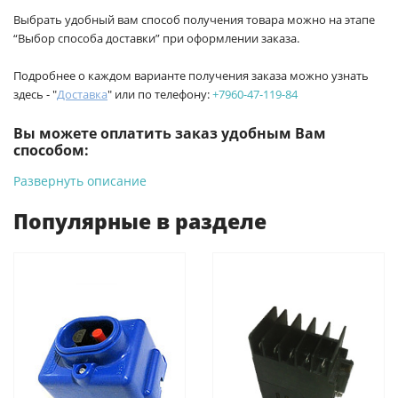
Выбрать удобный вам способ получения товара можно на этапе
“Выбор способа доставки” при оформлении заказа.
Подробнее о каждом варианте получения заказа можно узнать
здесь - "
Доставка
" или по телефону:
+7960-47-119-84
Вы можете оплатить заказ удобным Вам
способом:
Развернуть описание
-
Банковской картой на сайте ProffЭлектро. Данный вид
оплаты ускоряет процесс оформления и получения товара.
Популярные в разделе
-
Банковской картой или наличными при получении в
магазинах ProffЭлектро по адресу Геленджикский проспект,
6/2 (база КПП)или по адресу ул. Новороссийская 161И.
-
Для юридических лиц: переводом на расчетный счет при
онлайн оплате заказа на сайте.
Подробнее о способах оплаты можно узнать здесь - "Оплата"