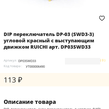
DIP переключатель DP-03 (SWD3-3)
угловой красный с выступающим
движком RUICHI арт. DP03SWD33
Артикул :
( 0 )
DP03SWD33
Код товара :
УТ000006490
113 ₽
Описание товара