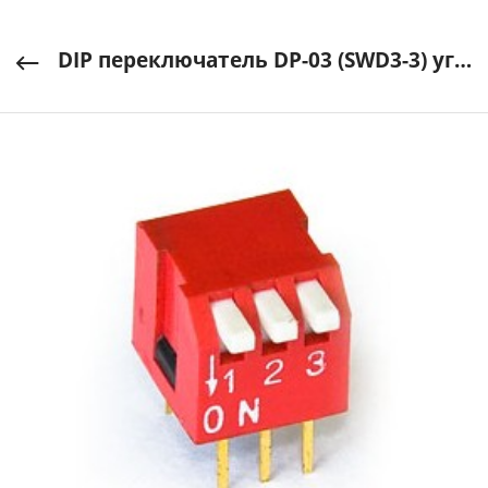
DIP переключатель DP-03 (SWD3-3) угловой красный с выступающим движком RUICHI арт. DP03SWD33