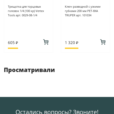
Трещотка для торцовых
Ключ разводной с узкими
головок 1/4 (100 кр) Vertex
губками 200 мм PET-8XA
Tools арт. 0029-08-1/4
TRUPER арт. 101034
605 ₽
1 320 ₽
Просматривали
Остались вопросы? Звоните!