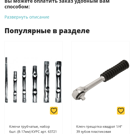
Вы можете оплатить заказ удобным Вам
способом:
Развернуть описание
-
Банковской картой на сайте ProffЭлектро. Данный вид
оплаты ускоряет процесс оформления и получения товара.
Популярные в разделе
-
Банковской картой или наличными при получении в
магазинах ProffЭлектро по адресу Геленджикский проспект,
6/2 (база КПП)или по адресу ул. Новороссийская 161И.
-
Для юридических лиц: переводом на расчетный счет при
онлайн оплате заказа на сайте.
Подробнее о способах оплаты можно узнать здесь - "Оплата"
Ключи трубчатые, набор
Ключ-трещотка квадрат 1/4"
6шт. (8-17мм) КУРС арт. 63721
39 зубов пластиковая