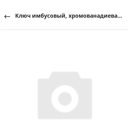
Ключ имбусовый, хромованадиевая сталь, хромированное покрытие, 6мм "МАСТЕР" ЗУБР арт. 27453-6