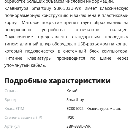
обработке больших объемом числовой информации.
Клавиатура SmartBuy SBK-333U-WK имеет классическую
полноразмерную конструкцию и заключена в пластиковый
корпус. Матовое покрытие препятствует образованию на
поверхности устройства отпечатков пальцев.
Подключение представлено стандартным проводным
типом: длинный шнур оборудован USB-разъемом на конце,
который подключается в системный блок компьютера.
Питание клавиатуры производится по шине через
упомянутый кабель.
Подробные характеристики
Страна
Китай
Бренд
Smartbuy
Класс ETIM
EC001692 - Клавиатура, мышь
Степень защиты (IP)
IP20
Артикул
SBK-333U-WK