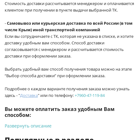
Стоимость доставки рассчитывается менеджером и оплачивается
клиентом при получении в пункте выдачи выбранной ТК.
-
Самовывоз или курьерская доставка по всей России (в том
числе Крым) иной транспортной компанией
Если вы сотрудничаете с ТК, которая не указана в списке, и хотите
доставку удобным вам способом. Способ доставки
согласовывается с менеджером и рассчитывается стоимость
доставки при оформлении заказа.
Выбрать удобный вам способ получения товара можно на этапе
“Выбор способа доставки” при оформлении заказа.
Подробнее о каждом варианте получения заказа можно узнать
здесь - "
Доставка
" или по телефону:
+7960-47-119-84
Вы можете оплатить заказ удобным Вам
способом:
Развернуть описание
-
Банковской картой на сайте ProffЭлектро. Данный вид
оплаты ускоряет процесс оформления и получения товара.