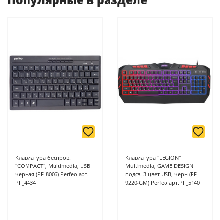
Популярные в разделе
-
Банковской картой или наличными при получении в
магазинах ProffЭлектро по адресу Геленджикский проспект,
6/2 (база КПП)или по адресу ул. Новороссийская 161И.
-
Для юридических лиц: переводом на расчетный счет при
онлайн оплате заказа на сайте.
Подробнее о способах оплаты можно узнать здесь - "Оплата"
Клавиатура беспров.
Клавиатура "LEGION"
"COMPACT", Multimedia, USB
Multimedia, GAME DESIGN
черная (PF-8006) Perfeo арт.
подсв. 3 цвет USB, черн (PF-
PF_4434
9220-GM) Perfeo арт.PF_5140