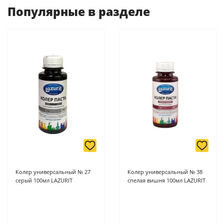
оплаты ускоряет процесс оформления и получения товара.
Популярные в разделе
-
Банковской картой или наличными при получении в
магазинах ProffЭлектро по адресу Геленджикский проспект,
6/2 (база КПП)или по адресу ул. Новороссийская 161И.
-
Для юридических лиц: переводом на расчетный счет при
онлайн оплате заказа на сайте.
Подробнее о способах оплаты можно узнать здесь - "Оплата"
Колер универсальный № 27
Колер универсальный № 38
серый 100мл LAZURIT
спелая вишня 100мл LAZURIT