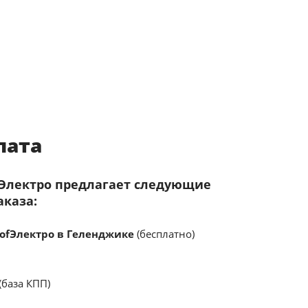
лата
fЭлектро предлагает следующие
аказа:
ofЭлектро в Геленджике
(бесплатно)
(база КПП)