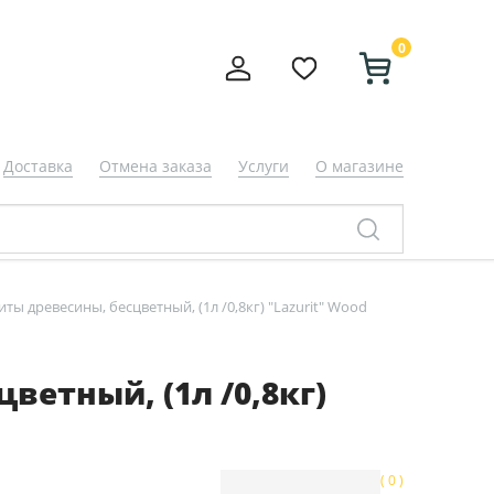
0
Доставка
Отмена заказа
Услуги
О магазине
ы древесины, бесцветный, (1л /0,8кг) "Lazurit" Wood
етный, (1л /0,8кг)
( 0 )