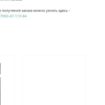
 получения заказа можно узнать здесь -
7960-47-119-84
аказ удобным Вам способом:
те ProffЭлектро. Данный вид оплаты ускоряет
чения товара.
аличными при получении в магазинах
енджикский проспект, 6/2 (база КПП)или по
161И.
реводом на расчетный счет при онлайн
можно узнать здесь - "Оплата"