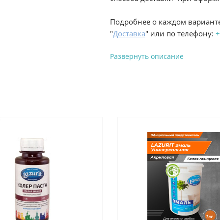
Подробнее о каждом варианте
"
Доставка
" или по телефону:
+
Развернуть описание
Вы можете оплатить з
-
Банковской картой на сай
процесс оформления и полу
-
Банковской картой или н
ProffЭлектро по адресу Гел
адресу ул. Новороссийская 
-
Для юридических лиц: пе
оплате заказа на сайте.
Подробнее о способах оплаты 