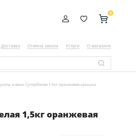
0
Доставка
Отмена заказа
Услуги
О магазине
ухонь и ванн Супербелая 1,5кг оранжевая крышка
елая 1,5кг оранжевая