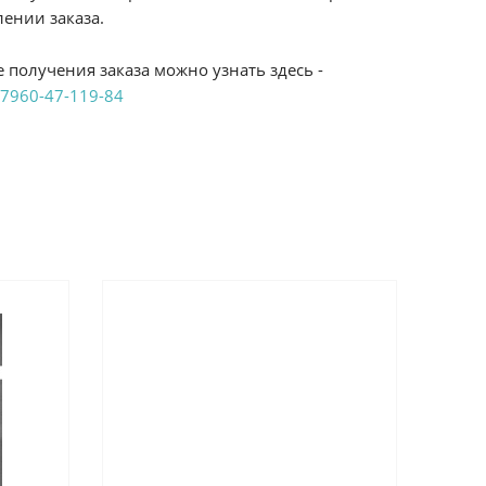
ении заказа.
 получения заказа можно узнать здесь -
7960-47-119-84
аказ удобным Вам способом:
те ProffЭлектро. Данный вид оплаты ускоряет
чения товара.
аличными при получении в магазинах
енджикский проспект, 6/2 (база КПП)или по
161И.
реводом на расчетный счет при онлайн
можно узнать здесь - "Оплата"