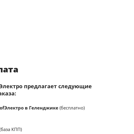
лата
fЭлектро предлагает следующие
аказа:
ofЭлектро в Геленджике
(бесплатно)
(база КПП)