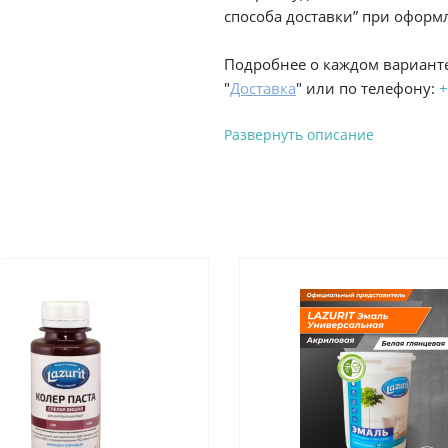
способа доставки” при оформл
Подробнее о каждом варианте
"
Доставка
" или по телефону:
+
Развернуть описание
Вы можете оплатить з
-
Банковской картой на сай
процесс оформления и полу
-
Банковской картой или н
ProffЭлектро по адресу Гел
адресу ул. Новороссийская 
-
Для юридических лиц: пе
оплате заказа на сайте.
Подробнее о способах оплаты 