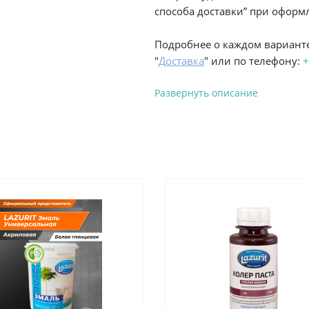
способа доставки” при оформл
Подробнее о каждом варианте
"
Доставка
" или по телефону:
+
Развернуть описание
Вы можете оплатить з
-
Банковской картой на сай
процесс оформления и полу
-
Банковской картой или н
ProffЭлектро по адресу Гел
адресу ул. Новороссийская 
-
Для юридических лиц: пе
оплате заказа на сайте.
Подробнее о способах оплаты 