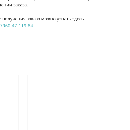
ении заказа.
 получения заказа можно узнать здесь -
7960-47-119-84
аказ удобным Вам способом:
те ProffЭлектро. Данный вид оплаты ускоряет
чения товара.
аличными при получении в магазинах
енджикский проспект, 6/2 (база КПП)или по
161И.
реводом на расчетный счет при онлайн
можно узнать здесь - "Оплата"