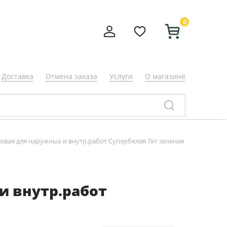
0
Доставка
Отмена заказа
Услуги
О магазине
овая для наружных и внутр.работ Супербелая 7кг зеленая
и внутр.работ