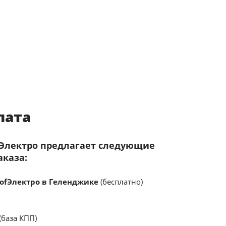
лата
fЭлектро предлагает следующие
аказа:
ofЭлектро в Геленджике
(бесплатно)
(база КПП)