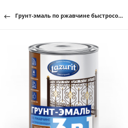
Грунт-эмаль по ржавчине быстросохнущая красная RAL3002 0,9 кг "LAZURIT" арт. RAL3002