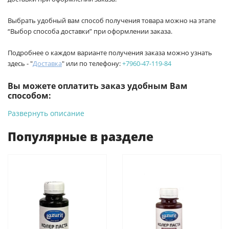
Выбрать удобный вам способ получения товара можно на этапе
“Выбор способа доставки” при оформлении заказа.
Подробнее о каждом варианте получения заказа можно узнать
здесь - "
Доставка
" или по телефону:
+7960-47-119-84
Вы можете оплатить заказ удобным Вам
способом:
Развернуть описание
-
Банковской картой на сайте ProffЭлектро. Данный вид
оплаты ускоряет процесс оформления и получения товара.
Популярные в разделе
-
Банковской картой или наличными при получении в
магазинах ProffЭлектро по адресу Геленджикский проспект,
6/2 (база КПП)или по адресу ул. Новороссийская 161И.
-
Для юридических лиц: переводом на расчетный счет при
онлайн оплате заказа на сайте.
Подробнее о способах оплаты можно узнать здесь - "Оплата"