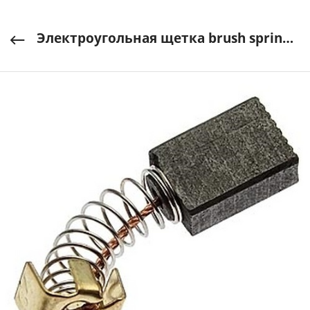
Электроугольная щетка brush spring 5x8x12мм RUICHI арт. RLT-98561