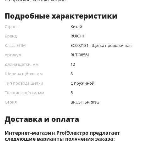
Подробные характеристики
Страна
Китай
Бренд
RUICHI
Класс ETIM
EC002131 - Щетка проволочная
Артикул
RLT-98561
Длина щётки, мм
12
Ширина щётки, мм
8
Тип провода щётки
С пружиной
Толщина щётки, мм
5
Серия
BRUSH SPRING
Доставка и оплата
Интернет-магазин ProfЭлектро предлагает
следующие варианты получения заказа: