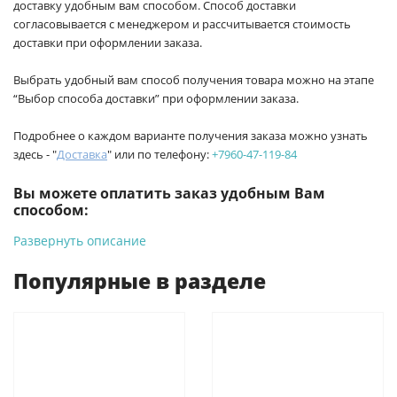
доставку удобным вам способом. Способ доставки
согласовывается с менеджером и рассчитывается стоимость
доставки при оформлении заказа.
Выбрать удобный вам способ получения товара можно на этапе
“Выбор способа доставки” при оформлении заказа.
Подробнее о каждом варианте получения заказа можно узнать
здесь - "
Доставка
" или по телефону:
+7960-47-119-84
Вы можете оплатить заказ удобным Вам
способом:
Развернуть описание
-
Банковской картой на сайте ProffЭлектро. Данный вид
оплаты ускоряет процесс оформления и получения товара.
Популярные в разделе
-
Банковской картой или наличными при получении в
магазинах ProffЭлектро по адресу Геленджикский проспект,
6/2 (база КПП)или по адресу ул. Новороссийская 161И.
-
Для юридических лиц: переводом на расчетный счет при
онлайн оплате заказа на сайте.