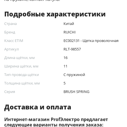
Подробные характеристики
Страна
Китай
Бренд
RUICHI
Класс ETIM
EC002131 - Щетка проволочная
Артикул
RLT-98557
Длина щётки, мм
16
Ширина щётки, мм
11
Тип провода щётки
С пружиной
Толщина щётки, мм
5
Серия
BRUSH SPRING
Доставка и оплата
Интернет-магазин ProfЭлектро предлагает
следующие варианты получения заказа: