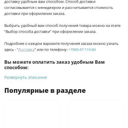
доставку удобным вам способом. Способ доставки
согласовывается с менеджером и рассчитывается стоимость
доставки при оформлении заказа.
Выбрать удобный вам способ получения товара можно на этапе
“Выбор способа доставки” при оформлении заказа.
Подробнее о каждом варианте получения заказа можно узнать
здесь - "
Доставка
" или по телефону:
+7960-47-119-84
Вы можете оплатить заказ удобным Вам
способом:
Развернуть описание
-
Банковской картой на сайте ProffЭлектро. Данный вид
оплаты ускоряет процесс оформления и получения товара.
Популярные в разделе
-
Банковской картой или наличными при получении в
магазинах ProffЭлектро по адресу Геленджикский проспект,
6/2 (база КПП)или по адресу ул. Новороссийская 161И.
-
Для юридических лиц: переводом на расчетный счет при
онлайн оплате заказа на сайте.