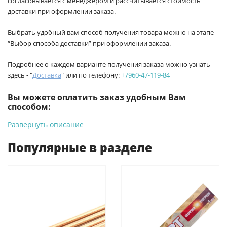
согласовывается с менеджером и рассчитывается стоимость
доставки при оформлении заказа.
Выбрать удобный вам способ получения товара можно на этапе
“Выбор способа доставки” при оформлении заказа.
Подробнее о каждом варианте получения заказа можно узнать
здесь - "
Доставка
" или по телефону:
+7960-47-119-84
Вы можете оплатить заказ удобным Вам
способом:
Развернуть описание
-
Банковской картой на сайте ProffЭлектро. Данный вид
оплаты ускоряет процесс оформления и получения товара.
Популярные в разделе
-
Банковской картой или наличными при получении в
магазинах ProffЭлектро по адресу Геленджикский проспект,
6/2 (база КПП)или по адресу ул. Новороссийская 161И.
-
Для юридических лиц: переводом на расчетный счет при
онлайн оплате заказа на сайте.
Подробнее о способах оплаты можно узнать здесь - "Оплата"