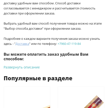
доставку удобным вам способом. Способ доставки
согласовывается с менеджером и рассчитывается стоимость
доставки при оформлении заказа.
Выбрать удобный вам способ получения товара можно на этапе
“Выбор способа доставки” при оформлении заказа.
Подробнее о каждом варианте получения заказа можно узнать
здесь - "
Доставка
" или по телефону:
+7960-47-119-84
Вы можете оплатить заказ удобным Вам
способом:
Развернуть описание
-
Банковской картой на сайте ProffЭлектро. Данный вид
оплаты ускоряет процесс оформления и получения товара.
Популярные в разделе
-
Банковской картой или наличными при получении в
магазинах ProffЭлектро по адресу Геленджикский проспект,
6/2 (база КПП)или по адресу ул. Новороссийская 161И.
-
Для юридических лиц: переводом на расчетный счет при