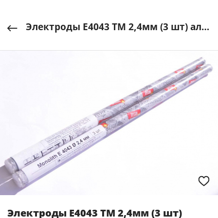
Электроды Е4043 ТМ 2,4мм (3 шт) алюминий (тубус) MONOLITH арт. 260421
Электроды Е4043 ТМ 2,4мм (3 шт)