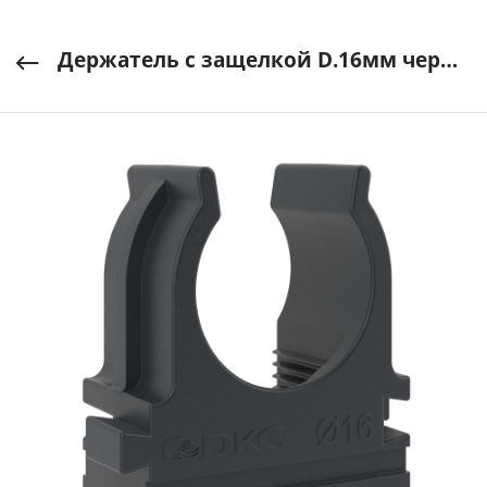
Держатель с защелкой D.16мм черный DKC арт. 51016N