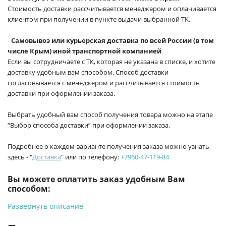
Стоимость доставки рассчитывается менеджером и оплачивается
клиентом при получении в пункте выдачи выбранной ТК.
-
Самовывоз или курьерская доставка по всей России (в том
числе Крым) иной транспортной компанией
Если вы сотрудничаете с ТК, которая не указана в списке, и хотите
доставку удобным вам способом. Способ доставки
согласовывается с менеджером и рассчитывается стоимость
доставки при оформлении заказа.
Выбрать удобный вам способ получения товара можно на этапе
“Выбор способа доставки” при оформлении заказа.
Подробнее о каждом варианте получения заказа можно узнать
здесь - "
Доставка
" или по телефону:
+7960-47-119-84
Вы можете оплатить заказ удобным Вам
способом:
Развернуть описание
-
Банковской картой на сайте ProffЭлектро. Данный вид
оплаты ускоряет процесс оформления и получения товара.