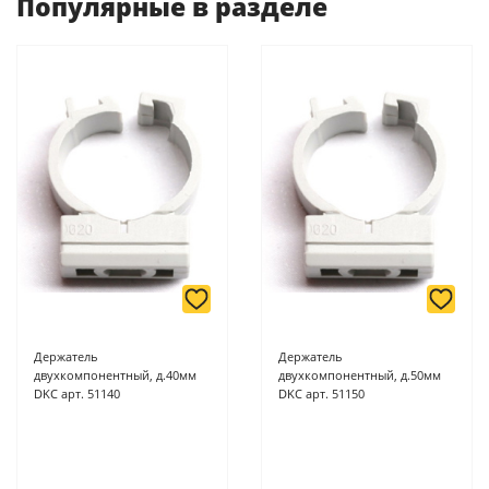
Популярные в разделе
-
Банковской картой или наличными при получении в
магазинах ProffЭлектро по адресу Геленджикский проспект,
6/2 (база КПП)или по адресу ул. Новороссийская 161И.
-
Для юридических лиц: переводом на расчетный счет при
онлайн оплате заказа на сайте.
Подробнее о способах оплаты можно узнать здесь - "Оплата"
Держатель
Держатель
двухкомпонентный, д.40мм
двухкомпонентный, д.50мм
DKC арт. 51140
DKC арт. 51150