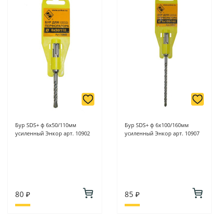
6/2 (база КПП)или по адресу ул. Новороссийская 161И.
-
Для юридических лиц: переводом на расчетный счет при
онлайн оплате заказа на сайте.
Подробнее о способах оплаты можно узнать здесь - "Оплата"
Бур SDS+ ф 6х50/110мм
Бур SDS+ ф 6х100/160мм
усиленный Энкор арт. 10902
усиленный Энкор арт. 10907
80 ₽
85 ₽