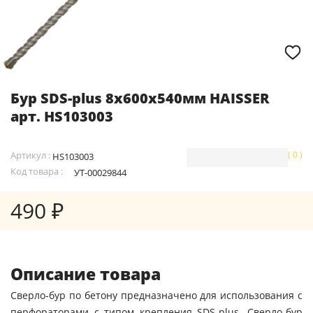
Бур SDS-plus 8х600х540мм HAISSER
арт. HS103003
Артикул :
( 0 )
HS103003
Код товара :
УТ-00029844
490 ₽
Описание товара
Сверло-бур по бетону предназначено для использования с
перфораторами с типом крепления SDS-plus. Сверло-бур