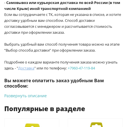
-
Самовывоз или курьерская доставка по всей России (в том
числе Крым) иной транспортной компанией
Если вы сотрудничаете с ТК, которая не указана в списке, и хотите
доставку удобным вам способом. Способ доставки
согласовывается с менеджером и рассчитывается стоимость
доставки при оформлении заказа.
Выбрать удобный вам способ получения товара можно на этапе
“Выбор способа доставки” при оформлении заказа.
Подробнее о каждом варианте получения заказа можно узнать
здесь - "
Доставка
" или по телефону:
+7960-47-119-84
Вы можете оплатить заказ удобным Вам
способом:
Развернуть описание
-
Банковской картой на сайте ProffЭлектро. Данный вид
оплаты ускоряет процесс оформления и получения товара.
Популярные в разделе
-
Банковской картой или наличными при получении в
магазинах ProffЭлектро по адресу Геленджикский проспект,