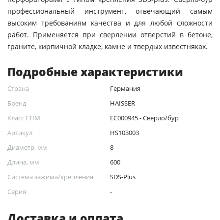
профессиональный инструмент, отвечающий самым
высоким требованиям качества и для любой сложности
работ. Применяется при сверлении отверстий в бетоне,
граните, кирпичной кладке, камне и твердых известняках.
Подробные характеристики
Страна
Германия
Бренд
HAISSER
Класс ETIM
EC000945 - Сверло/бур
Артикул
HS103003
Диаметр, мм
8
Длина, мм
600
Система зажима/крепления
SDS-Plus
Серия
-
Доставка и оплата