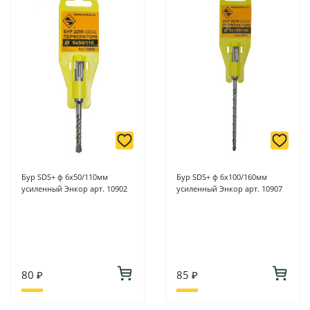
6/2 (база КПП)или по адресу ул. Новороссийская 161И.
-
Для юридических лиц: переводом на расчетный счет при
онлайн оплате заказа на сайте.
Подробнее о способах оплаты можно узнать здесь - "Оплата"
Бур SDS+ ф 6х50/110мм
Бур SDS+ ф 6х100/160мм
усиленный Энкор арт. 10902
усиленный Энкор арт. 10907
80 ₽
85 ₽