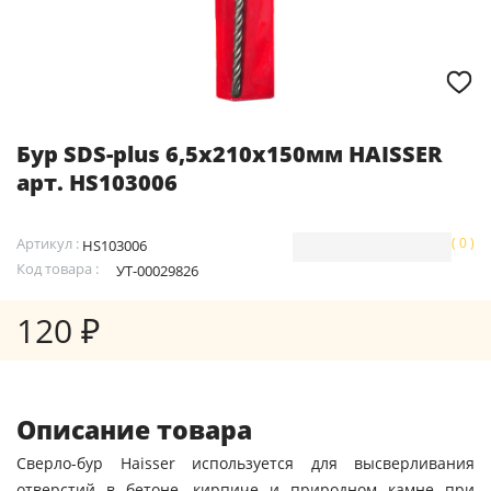
Бур SDS-plus 6,5х210х150мм HAISSER
арт. HS103006
Артикул :
( 0 )
HS103006
Код товара :
УТ-00029826
120 ₽
Описание товара
Сверло-бур Haisser используется для высверливания
отверстий в бетоне, кирпиче и природном камне при