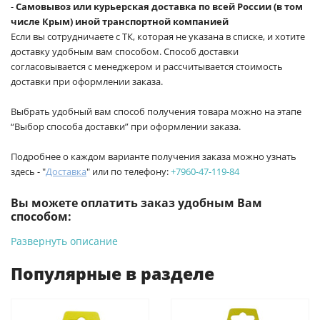
-
Самовывоз или курьерская доставка по всей России (в том
числе Крым) иной транспортной компанией
Если вы сотрудничаете с ТК, которая не указана в списке, и хотите
доставку удобным вам способом. Способ доставки
согласовывается с менеджером и рассчитывается стоимость
доставки при оформлении заказа.
Выбрать удобный вам способ получения товара можно на этапе
“Выбор способа доставки” при оформлении заказа.
Подробнее о каждом варианте получения заказа можно узнать
здесь - "
Доставка
" или по телефону:
+7960-47-119-84
Вы можете оплатить заказ удобным Вам
способом:
Развернуть описание
-
Банковской картой на сайте ProffЭлектро. Данный вид
оплаты ускоряет процесс оформления и получения товара.
Популярные в разделе
-
Банковской картой или наличными при получении в
магазинах ProffЭлектро по адресу Геленджикский проспект,