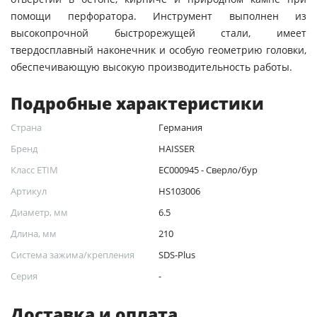
помощи перфоратора. Инструмент выполнен из
высокопрочной быстрорежущей стали, имеет
твердосплавный наконечник и особую геометрию головки,
обеспечивающую высокую производительность работы.
Подробные характеристики
Страна
Германия
Бренд
HAISSER
Класс ETIM
EC000945 - Сверло/бур
Артикул
HS103006
Диаметр, мм
6.5
Длина, мм
210
Система зажима/крепления
SDS-Plus
Серия
-
Доставка и оплата