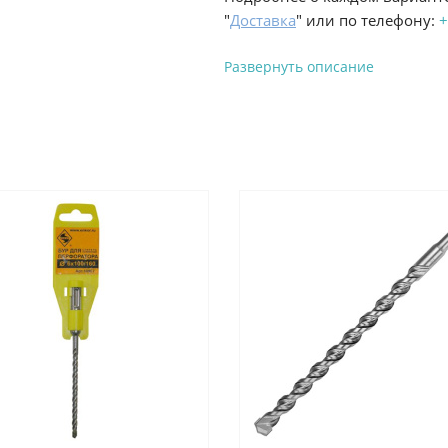
"
Доставка
" или по телефону:
+
Развернуть описание
Вы можете оплатить з
-
Банковской картой на сай
процесс оформления и полу
-
Банковской картой или н
ProffЭлектро по адресу Гел
адресу ул. Новороссийская 
-
Для юридических лиц: пе
оплате заказа на сайте.
Подробнее о способах оплаты 