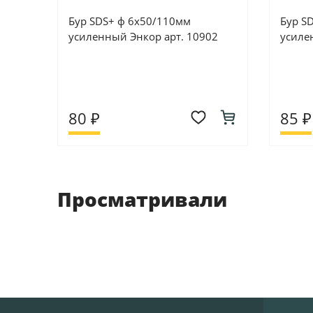
Бур SDS+ ф 6х50/110мм
Бур S
усиленный Энкор арт. 10902
усиле
80 ₽
85 ₽
Просматривали