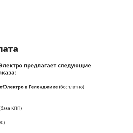
лата
fЭлектро предлагает следующие
аказа:
ofЭлектро в Геленджике
(бесплатно)
(база КПП)
00)