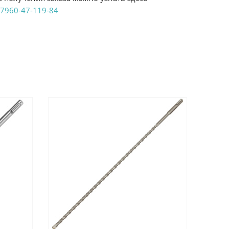
7960-47-119-84
аказ удобным Вам способом:
те ProffЭлектро. Данный вид оплаты ускоряет
чения товара.
аличными при получении в магазинах
енджикский проспект, 6/2 (база КПП)или по
161И.
реводом на расчетный счет при онлайн
можно узнать здесь - "Оплата"