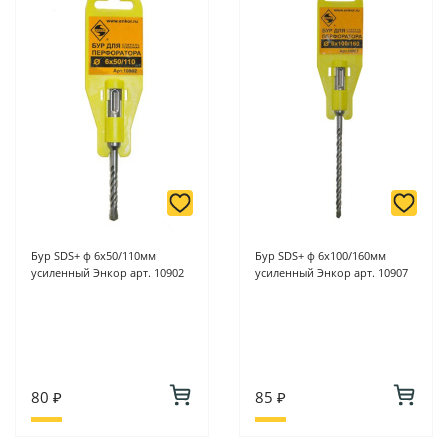
6/2 (база КПП)или по адресу ул. Новороссийская 161И.
-
Для юридических лиц: переводом на расчетный счет при
онлайн оплате заказа на сайте.
Подробнее о способах оплаты можно узнать здесь - "Оплата"
Бур SDS+ ф 6х50/110мм
Бур SDS+ ф 6х100/160мм
усиленный Энкор арт. 10902
усиленный Энкор арт. 10907
80 ₽
85 ₽