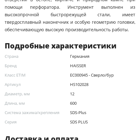
помощи перфоратора. Инструмент выполнен из
высокопрочной быстрорежущей стали, имеет
твердосплавный наконечник и особую геометрию головки,
обеспечивающую высокую производительность работы.
Подробные характеристики
Страна
Германия
Бренд
HAISSER
Класс ETIM
EC000945 - Сверло/бур
Артикул
HS102028
Диаметр, мм
12
Длина, мм
600
Система зажима/крепления
SDS-Plus
Серия
SDS PLUS
Доставка и оплата