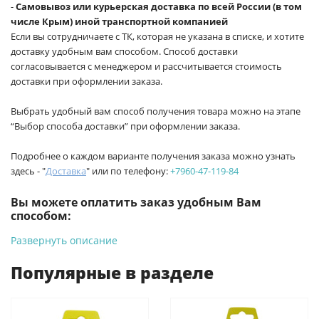
-
Самовывоз или курьерская доставка по всей России (в том
числе Крым) иной транспортной компанией
Если вы сотрудничаете с ТК, которая не указана в списке, и хотите
доставку удобным вам способом. Способ доставки
согласовывается с менеджером и рассчитывается стоимость
доставки при оформлении заказа.
Выбрать удобный вам способ получения товара можно на этапе
“Выбор способа доставки” при оформлении заказа.
Подробнее о каждом варианте получения заказа можно узнать
здесь - "
Доставка
" или по телефону:
+7960-47-119-84
Вы можете оплатить заказ удобным Вам
способом:
Развернуть описание
-
Банковской картой на сайте ProffЭлектро. Данный вид
оплаты ускоряет процесс оформления и получения товара.
Популярные в разделе
-
Банковской картой или наличными при получении в
магазинах ProffЭлектро по адресу Геленджикский проспект,