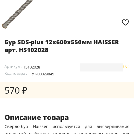
Бур SDS-plus 12х600х550мм HAISSER
арт. HS102028
Артикул :
( 0 )
HS102028
Код товара :
УТ-00029845
570 ₽
Описание товара
Сверло-бур Haisser используется для высверливания
отверстий в бетоне, кирпиче и природном камне при