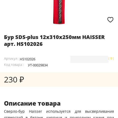
Бур SDS-plus 12х310х250мм HAISSER
арт. HS102026
Артикул :
( 0 )
HS102026
Код товара :
УТ-00029834
230 ₽
Описание товара
Сверло-бур Haisser используется для высверливания
отверстий в бетоне, кирпиче и природном камне при