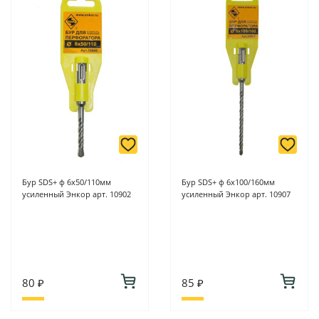
6/2 (база КПП)или по адресу ул. Новороссийская 161И.
-
Для юридических лиц: переводом на расчетный счет при
онлайн оплате заказа на сайте.
Подробнее о способах оплаты можно узнать здесь - "Оплата"
Бур SDS+ ф 6х50/110мм
Бур SDS+ ф 6х100/160мм
усиленный Энкор арт. 10902
усиленный Энкор арт. 10907
80 ₽
85 ₽