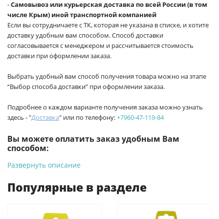
-
Самовывоз или курьерская доставка по всей России (в том
числе Крым) иной транспортной компанией
Если вы сотрудничаете с ТК, которая не указана в списке, и хотите
доставку удобным вам способом. Способ доставки
согласовывается с менеджером и рассчитывается стоимость
доставки при оформлении заказа.
Выбрать удобный вам способ получения товара можно на этапе
“Выбор способа доставки” при оформлении заказа.
Подробнее о каждом варианте получения заказа можно узнать
здесь - "
Доставка
" или по телефону:
+7960-47-119-84
Вы можете оплатить заказ удобным Вам
способом:
Развернуть описание
-
Банковской картой на сайте ProffЭлектро. Данный вид
оплаты ускоряет процесс оформления и получения товара.
Популярные в разделе
-
Банковской картой или наличными при получении в
магазинах ProffЭлектро по адресу Геленджикский проспект,