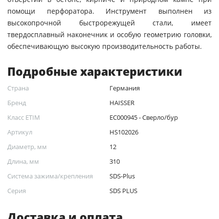
помощи перфоратора. Инструмент выполнен из
высокопрочной быстрорежущей стали, имеет
твердосплавный наконечник и особую геометрию головки,
обеспечивающую высокую производительность работы.
Подробные характеристики
Страна
Германия
Бренд
HAISSER
Класс ETIM
EC000945 - Сверло/бур
Артикул
HS102026
Диаметр, мм
12
Длина, мм
310
Система зажима/крепления
SDS-Plus
Серия
SDS PLUS
Доставка и оплата