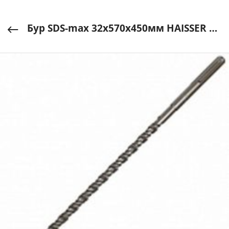
Бур SDS-max 32х570х450мм HAISSER арт. HS108019