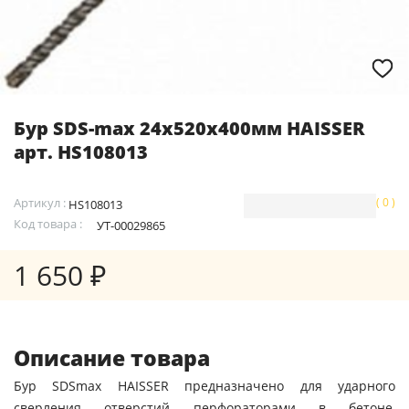
Бур SDS-max 24х520х400мм HAISSER
арт. HS108013
Артикул :
( 0 )
HS108013
Код товара :
УТ-00029865
1 650 ₽
Описание товара
Бур SDSmax HAISSER предназначено для ударного
сверления отверстий перфораторами в бетоне,