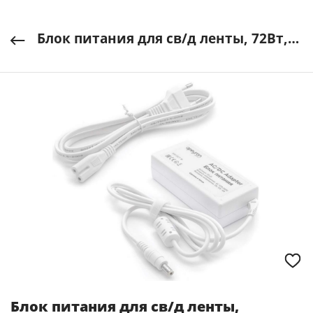
Блок питания для св/д ленты, 72Вт,12В, IP44, 6А разъем 25х55мм пласт 135х60х35мм APEYRON арт. 03-21
Блок питания для св/д ленты,