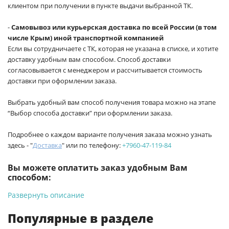
клиентом при получении в пункте выдачи выбранной ТК.
-
Самовывоз или курьерская доставка по всей России (в том
числе Крым) иной транспортной компанией
Если вы сотрудничаете с ТК, которая не указана в списке, и хотите
доставку удобным вам способом. Способ доставки
согласовывается с менеджером и рассчитывается стоимость
доставки при оформлении заказа.
Выбрать удобный вам способ получения товара можно на этапе
“Выбор способа доставки” при оформлении заказа.
Подробнее о каждом варианте получения заказа можно узнать
здесь - "
Доставка
" или по телефону:
+7960-47-119-84
Вы можете оплатить заказ удобным Вам
способом:
Развернуть описание
-
Банковской картой на сайте ProffЭлектро. Данный вид
оплаты ускоряет процесс оформления и получения товара.
Популярные в разделе