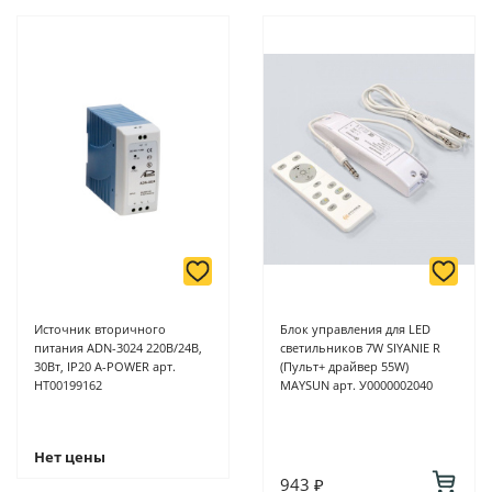
-
Банковской картой или наличными при получении в
магазинах ProffЭлектро по адресу Геленджикский проспект,
6/2 (база КПП)или по адресу ул. Новороссийская 161И.
-
Для юридических лиц: переводом на расчетный счет при
онлайн оплате заказа на сайте.
Подробнее о способах оплаты можно узнать здесь - "Оплата"
Источник вторичного
Блок управления для LED
питания ADN-3024 220В/24В,
светильников 7W SIYANIE R
30Вт, IP20 A-POWER арт.
(Пульт+ драйвер 55W)
НТ00199162
MAYSUN арт. У0000002040
Нет цены
943 ₽