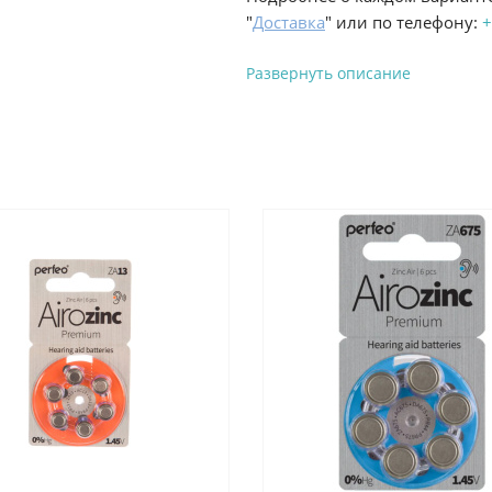
"
Доставка
" или по телефону:
+
Развернуть описание
Вы можете оплатить з
-
Банковской картой на сай
процесс оформления и полу
-
Банковской картой или н
ProffЭлектро по адресу Гел
адресу ул. Новороссийская 
-
Для юридических лиц: пе
оплате заказа на сайте.
Подробнее о способах оплаты 