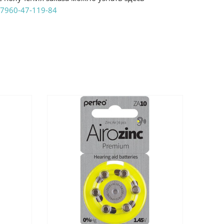
7960-47-119-84
аказ удобным Вам способом:
те ProffЭлектро. Данный вид оплаты ускоряет
чения товара.
аличными при получении в магазинах
енджикский проспект, 6/2 (база КПП)или по
161И.
реводом на расчетный счет при онлайн
можно узнать здесь - "Оплата"