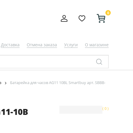
0
Доставка
Отмена заказа
Услуги
О магазине
в
Батарейка для часов AG11 10BL Smartbuy арт. SBBB-
11-10B
( 0 )