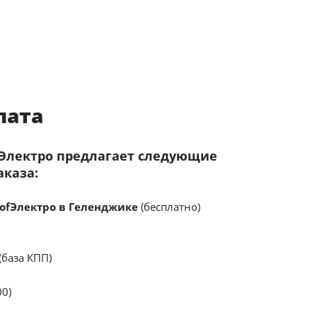
лата
fЭлектро предлагает следующие
аказа:
ofЭлектро в Геленджике
(бесплатно)
(база КПП)
00)