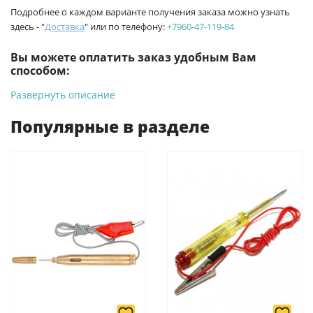
Подробнее о каждом варианте получения заказа можно узнать
здесь - "
Доставка
" или по телефону:
+7960-47-119-84
Вы можете оплатить заказ удобным Вам
способом:
Развернуть описание
-
Банковской картой на сайте ProffЭлектро. Данный вид
оплаты ускоряет процесс оформления и получения товара.
Популярные в разделе
-
Банковской картой или наличными при получении в
магазинах ProffЭлектро по адресу Геленджикский проспект,
6/2 (база КПП)или по адресу ул. Новороссийская 161И.
-
Для юридических лиц: переводом на расчетный счет при
онлайн оплате заказа на сайте.
Подробнее о способах оплаты можно узнать здесь - "Оплата"