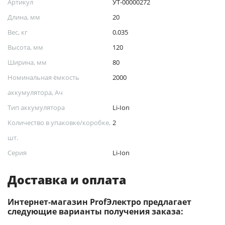
Артикул
УТ-00000272
Длина, мм
20
Вес, кг
0.035
Высота, мм
120
Ширина, мм
80
Номинальная ёмкость
2000
аккумулятора, Ач
Тип аккумулятора
Li-Ion
Количество в упаковке/коробке,
2
шт.
Серия
Li-Ion
Доставка и оплата
Интернет-магазин ProfЭлектро предлагает
следующие варианты получения заказа: