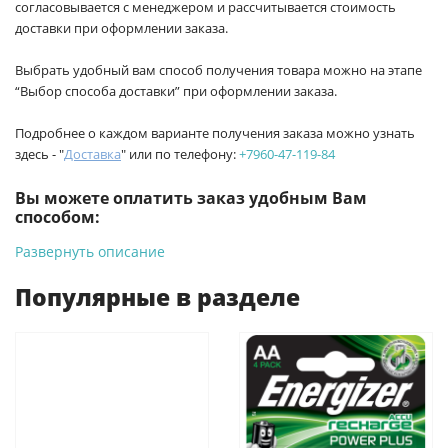
согласовывается с менеджером и рассчитывается стоимость
доставки при оформлении заказа.
Выбрать удобный вам способ получения товара можно на этапе
“Выбор способа доставки” при оформлении заказа.
Подробнее о каждом варианте получения заказа можно узнать
здесь - "
Доставка
" или по телефону:
+7960-47-119-84
Вы можете оплатить заказ удобным Вам
способом:
Развернуть описание
-
Банковской картой на сайте ProffЭлектро. Данный вид
оплаты ускоряет процесс оформления и получения товара.
Популярные в разделе
-
Банковской картой или наличными при получении в
магазинах ProffЭлектро по адресу Геленджикский проспект,
6/2 (база КПП)или по адресу ул. Новороссийская 161И.
-
Для юридических лиц: переводом на расчетный счет при
онлайн оплате заказа на сайте.
Подробнее о способах оплаты можно узнать здесь - "Оплата"