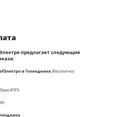
лата
fЭлектро предлагает следующие
аказа:
ofЭлектро в Геленджике
(бесплатно)
(база КПП)
00)
еленджику