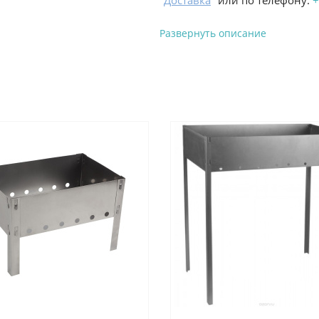
"
Доставка
" или по телефону:
+
Развернуть описание
Вы можете оплатить з
-
Банковской картой на сай
процесс оформления и полу
-
Банковской картой или н
ProffЭлектро по адресу Гел
адресу ул. Новороссийская 
-
Для юридических лиц: пе
оплате заказа на сайте.
Подробнее о способах оплаты 