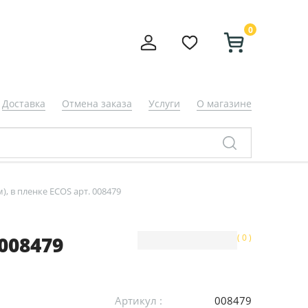
0
Доставка
Отмена заказа
Услуги
О магазине
), в пленке ECOS арт. 008479
008479
( 0 )
Артикул :
008479