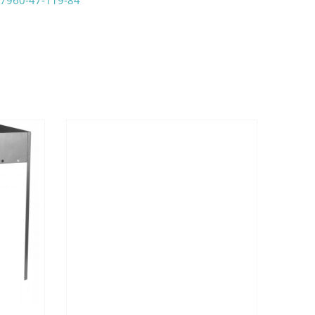
7960-47-119-84
аказ удобным Вам способом:
те ProffЭлектро. Данный вид оплаты ускоряет
чения товара.
аличными при получении в магазинах
енджикский проспект, 6/2 (база КПП)или по
161И.
реводом на расчетный счет при онлайн
можно узнать здесь - "Оплата"