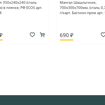
л 350х240х240 (сталь
Мангал Шашлычник,
) в пленке, РФ ECOS арт.
700х300х700мм, (сталь 0,
8
г/карт. Бастион-пром арт.
₽
690 ₽