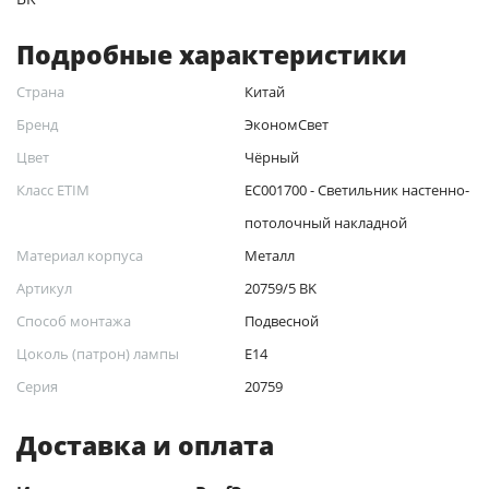
Подробные характеристики
Страна
Китай
Бренд
ЭкономСвет
Цвет
Чёрный
Класс ETIM
EC001700 - Светильник настенно-
потолочный накладной
Материал корпуса
Металл
Артикул
20759/5 BK
Способ монтажа
Подвесной
Цоколь (патрон) лампы
Е14
Серия
20759
Доставка и оплата