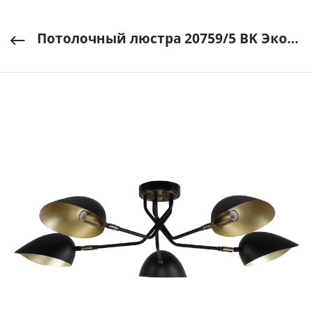
Потолочный люстра 20759/5 BK ЭкономСвет арт. 20759/5 BK