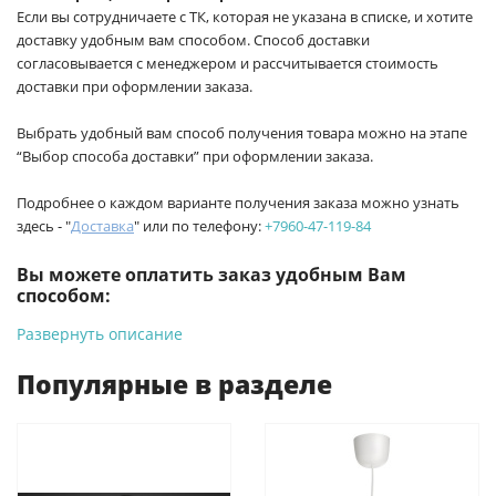
Если вы сотрудничаете с ТК, которая не указана в списке, и хотите
доставку удобным вам способом. Способ доставки
согласовывается с менеджером и рассчитывается стоимость
доставки при оформлении заказа.
Выбрать удобный вам способ получения товара можно на этапе
“Выбор способа доставки” при оформлении заказа.
Подробнее о каждом варианте получения заказа можно узнать
здесь - "
Доставка
" или по телефону:
+7960-47-119-84
Вы можете оплатить заказ удобным Вам
способом:
Развернуть описание
-
Банковской картой на сайте ProffЭлектро. Данный вид
оплаты ускоряет процесс оформления и получения товара.
Популярные в разделе
-
Банковской картой или наличными при получении в
магазинах ProffЭлектро по адресу Геленджикский проспект,
6/2 (база КПП)или по адресу ул. Новороссийская 161И.