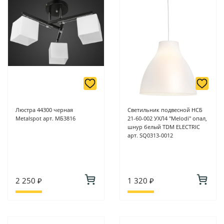
-
Для юридических лиц: переводом на расчетный счет при
онлайн оплате заказа на сайте.
Подробнее о способах оплаты можно узнать здесь - "Оплата"
Люстра 44300 черная
Светильник подвесной НСБ
Metalspot арт. МБ3816
21-60-002 УХЛ4 "Melodi" опал,
шнур белый TDM ELECTRIC
арт. SQ0313-0012
2 250 ₽
1 320 ₽