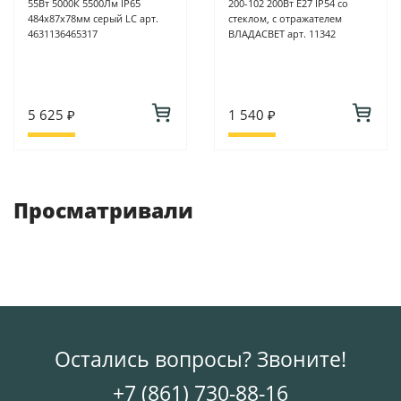
55Вт 5000К 5500Лм IP65
200-102 200Вт Е27 IP54 со
484х87х78мм серый LC арт.
стеклом, с отражателем
4631136465317
ВЛАДАСВЕТ арт. 11342
5 625 ₽
1 540 ₽
Просматривали
Остались вопросы? Звоните!
+7 (861) 730-88-16