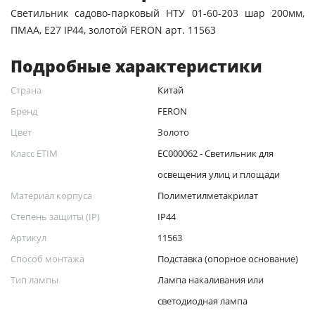
Светильник садово-парковый НТУ 01-60-203 шар 200мм,
ПМАА, E27 IP44, золотой FERON арт. 11563
Подробные характеристики
Страна
Китай
Бренд
FERON
Цвет
Золото
Класс ETIM
EC000062 - Светильник для
освещения улиц и площади
Материал корпуса
Полиметилметакрилат
Степень защиты (IP)
IP44
Артикул
11563
Способ монтажа
Подставка (опорное основание)
Тип лампы
Лампа накаливания или
светодиодная лампа