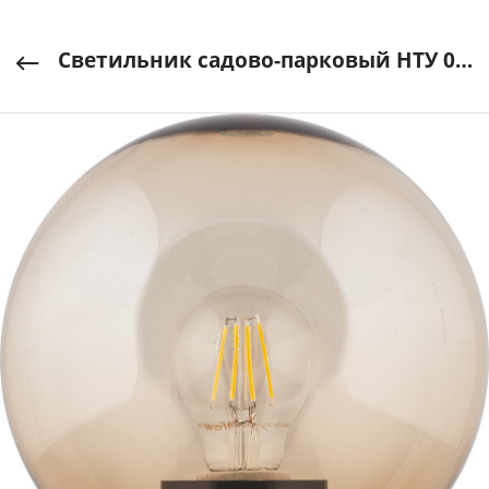
Светильник садово-парковый НТУ 01-60-203 шар 200мм, ПМАА, E27 IP44, золотой FERON арт. 11563