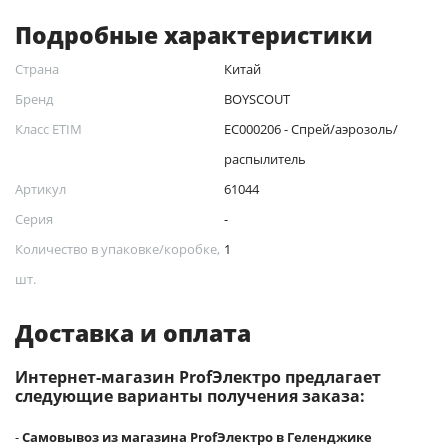
Подробные характеристики
Страна
Китай
Бренд
BOYSCOUT
Класс ETIM
EC000206 - Спрей/аэрозоль/
распылитель
Артикул
61044
Серия
-
Количество в упаковке/коробке,
1
шт.
Доставка и оплата
Интернет-магазин ProfЭлектро предлагает
следующие варианты получения заказа:
-
Самовывоз из магазина ProfЭлектро в Геленджике