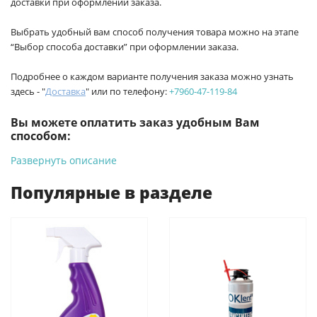
доставки при оформлении заказа.
Выбрать удобный вам способ получения товара можно на этапе
“Выбор способа доставки” при оформлении заказа.
Подробнее о каждом варианте получения заказа можно узнать
здесь - "
Доставка
" или по телефону:
+7960-47-119-84
Вы можете оплатить заказ удобным Вам
способом:
Развернуть описание
-
Банковской картой на сайте ProffЭлектро. Данный вид
оплаты ускоряет процесс оформления и получения товара.
Популярные в разделе
-
Банковской картой или наличными при получении в
магазинах ProffЭлектро по адресу Геленджикский проспект,
6/2 (база КПП)или по адресу ул. Новороссийская 161И.
-
Для юридических лиц: переводом на расчетный счет при
онлайн оплате заказа на сайте.
Подробнее о способах оплаты можно узнать здесь - "Оплата"