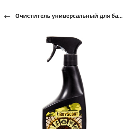
Очиститель универсальный для барбекю, решеток-гриль, шампуров, 500мл BOYSCOUT арт. 61044