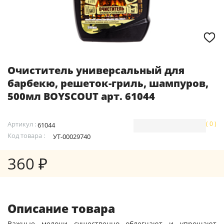
Очиститель универсальный для
барбекю, решеток-гриль, шампуров,
500мл BOYSCOUT арт. 61044
Артикул :
( 0 )
61044
Код товара :
УТ-00029740
360 ₽
Описание товара
Важные мелочи существенно облегчают и упрощают