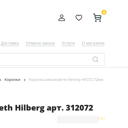
0
Доставка
Отмена заказа
Услуги
О магазине
Коронки
Коронка алмазная по бетону HP272 72мм
th Hilberg арт. 312072
( 0 )