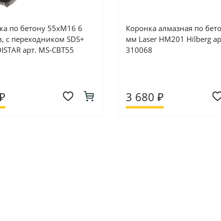
ка по бетону 55хM16 6
Коронка алмазная по бет
в, с переходником SDS+
мм Laser HM201 Hilberg ар
ISTAR арт. MS-CBT55
310068
₽
3 680 ₽