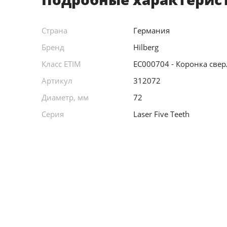
Страна
Германия
Бренд
Hilberg
Класс ETIM
EC000704 - Коронка свер
Артикул
312072
Диаметр, мм
72
Серия
Laser Five Teeth