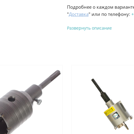
Подробнее о каждом варианте
"
Доставка
" или по телефону:
+
Развернуть описание
Вы можете оплатить з
-
Банковской картой на сай
процесс оформления и полу
-
Банковской картой или н
ProffЭлектро по адресу Гел
адресу ул. Новороссийская 
-
Для юридических лиц: пе
оплате заказа на сайте.
Подробнее о способах оплаты 