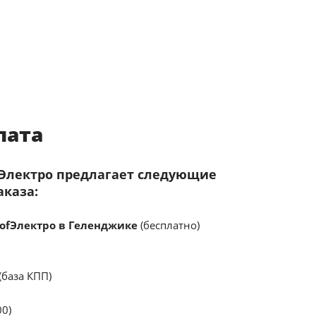
лата
fЭлектро предлагает следующие
аказа:
ofЭлектро в Геленджике
(бесплатно)
(база КПП)
00)