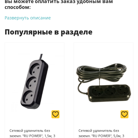
Вы можете оплатить заказ удобным Вам
способом:
Развернуть описание
-
Банковской картой на сайте ProffЭлектро. Данный вид
оплаты ускоряет процесс оформления и получения товара.
Популярные в разделе
-
Банковской картой или наличными при получении в
магазинах ProffЭлектро по адресу Геленджикский проспект,
6/2 (база КПП)или по адресу ул. Новороссийская 161И.
-
Для юридических лиц: переводом на расчетный счет при
онлайн оплате заказа на сайте.
Подробнее о способах оплаты можно узнать здесь - "Оплата"
Сетевой удлинитель без
Сетевой удлинитель без
заземл. "RU POWER", 1,5м, 3
заземл. "RU POWER", 5,0м, 3