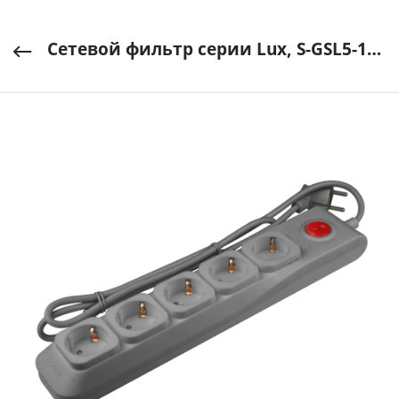
Cетевой фильтр серии Lux, S-GSL5-1,5 GREY 1,5м (Пвс 3*0,75), 5 гнезд с/з 10А Защ. от перенTM Uniel