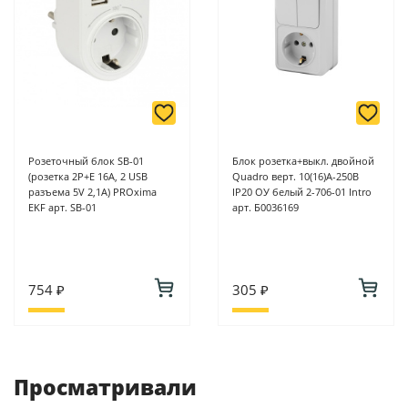
Розеточный блок SB-01
Блок розетка+выкл. двойной
(розетка 2P+E 16А, 2 USB
Quadro верт. 10(16)А-250В
разъема 5V 2,1A) PROxima
IP20 ОУ белый 2-706-01 Intro
EKF арт. SB-01
арт. Б0036169
754 ₽
305 ₽
Просматривали