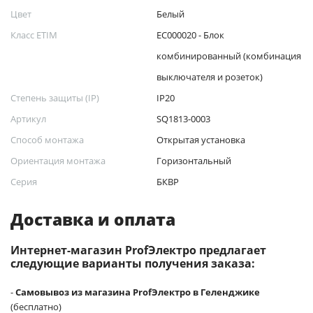
Цвет
Белый
Класс ETIM
EC000020 - Блок
комбинированный (комбинация
выключателя и розеток)
Степень защиты (IP)
IP20
Артикул
SQ1813-0003
Способ монтажа
Открытая установка
Ориентация монтажа
Горизонтальный
Серия
БКВР
Доставка и оплата
Интернет-магазин ProfЭлектро предлагает
следующие варианты получения заказа:
-
Самовывоз из магазина ProfЭлектро в Геленджике
(бесплатно)