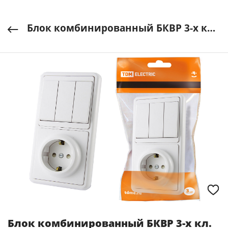
Блок комбинированный БКВР 3-х кл. выкл + розетка 2П+З с з/ш TDM арт. SQ1813-0003
Блок комбинированный БКВР 3-х кл.