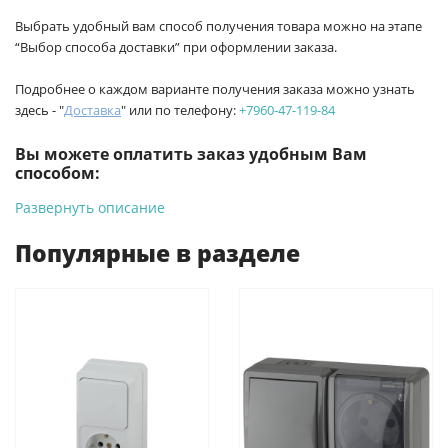
Выбрать удобный вам способ получения товара можно на этапе
“Выбор способа доставки” при оформлении заказа.
Подробнее о каждом варианте получения заказа можно узнать
здесь - "
Доставка
" или по телефону:
+7960-47-119-84
Вы можете оплатить заказ удобным Вам
способом:
Развернуть описание
-
Банковской картой на сайте ProffЭлектро. Данный вид
оплаты ускоряет процесс оформления и получения товара.
Популярные в разделе
-
Банковской картой или наличными при получении в
магазинах ProffЭлектро по адресу Геленджикский проспект,
6/2 (база КПП)или по адресу ул. Новороссийская 161И.
-
Для юридических лиц: переводом на расчетный счет при
онлайн оплате заказа на сайте.
Подробнее о способах оплаты можно узнать здесь - "Оплата"