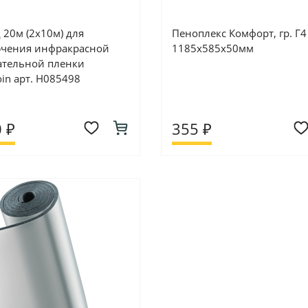
 20м (2х10м) для
Пеноплекс Комфорт, гр. Г4
чения инфракрасной
1185х585х50мм
ательной пленки
in арт. Н085498
 ₽
355 ₽