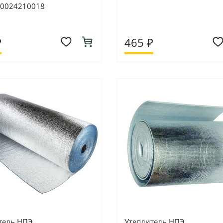
00024210018
₽
465 ₽
тель НПЭ
Утеплитель НПЭ