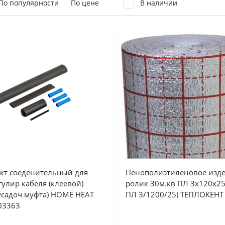
По популярности
По цене
В наличии
кт соеденительный для
Пенополиэтиленовое изде
гулир кабеля (клеевой)
ролик 30м.кв ПЛ 3х120х25
усадоч муфта) HOME HEAT
ПЛ 3/1200/25) ТЕПЛОКЕНТ
003363