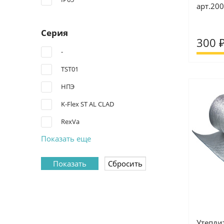
арт.20
Серия
300 
-
TST01
НПЭ
K-Flex ST AL CLAD
RexVa
Показать еще
Утепли