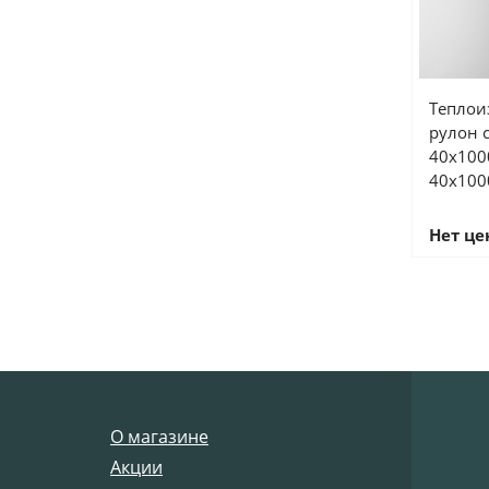
Теплоиз
рулон 
40х1000
40х100
Нет ц
О магазине
Акции