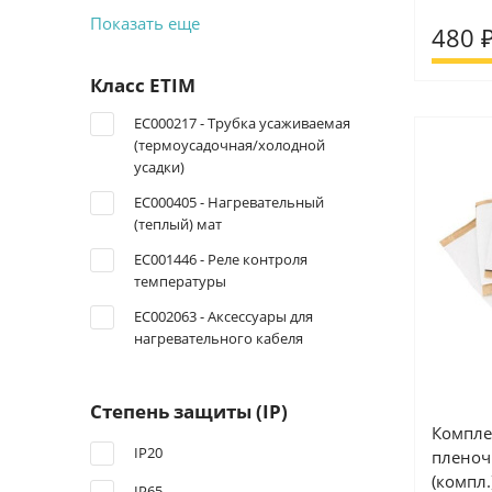
Показать еще
480 
Класс ETIM
EC000217 - Трубка усаживаемая
(термоусадочная/холодной
усадки)
EC000405 - Нагревательный
(теплый) мат
EC001446 - Реле контроля
температуры
EC002063 - Аксессуары для
нагревательного кабеля
Степень защиты (IP)
Компле
IP20
пленоч
(компл.
IP65