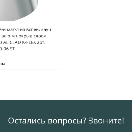
-й мат-л из вспен. кауч
с алю-м покрыв слоем
 AL CLAD K-FLEX арт.
0-06 ST
ены
Остались вопросы? Звоните!