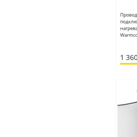
Провод
подклю
нагрев
Warmco
1 360