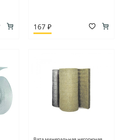
167 ₽
Вата минеральная негорючая