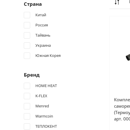
Страна
Китай
Россия
Тайвань
Украина
Южная Корея
Бренд
HOME HEAT
K-FLEX
Компле
саморе
Menred
(Термо
Warmcoin
арт. 0
ТЕПЛОКЕНТ