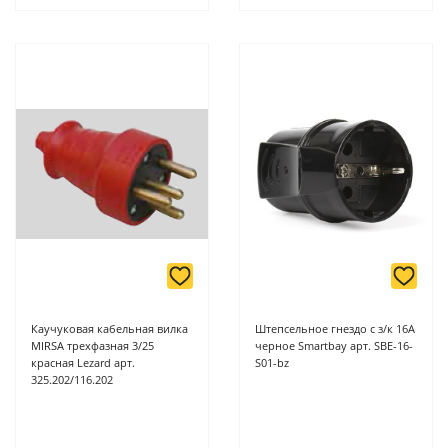
Каучуковая кабельная вилка
Штепсельное гнездо c з/к 16А
MIRSA трехфазная 3/25
черное Smartbay арт. SBE-16-
красная Lezard арт.
S01-bz
325.202/116.202