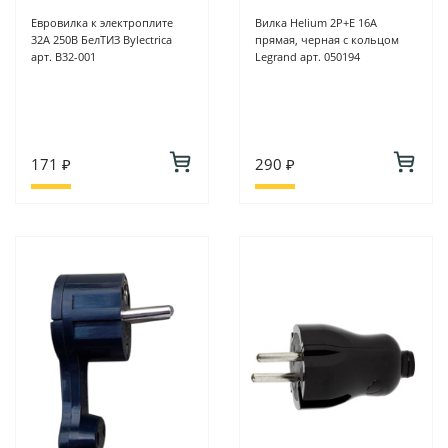
Евровилка к электроплите
Вилка Helium 2Р+E 16А
32А 250В БелТИЗ Bylectrica
прямая, черная с кольцом
арт. В32-001
Legrand арт. 050194
171 ₽
290 ₽