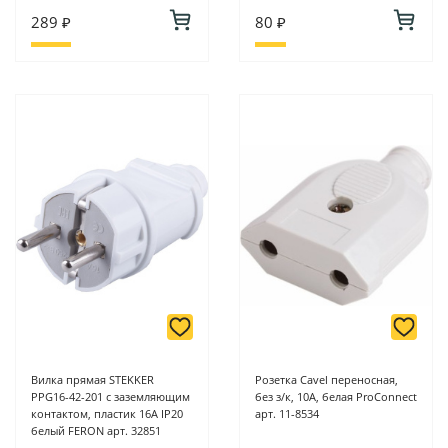
289 ₽
80 ₽
Вилка прямая STEKKER
Розетка Cavel переносная,
PPG16-42-201 с заземляющим
без з/к, 10А, белая ProConnect
контактом, пластик 16A IP20
арт. 11-8534
белый FERON арт. 32851