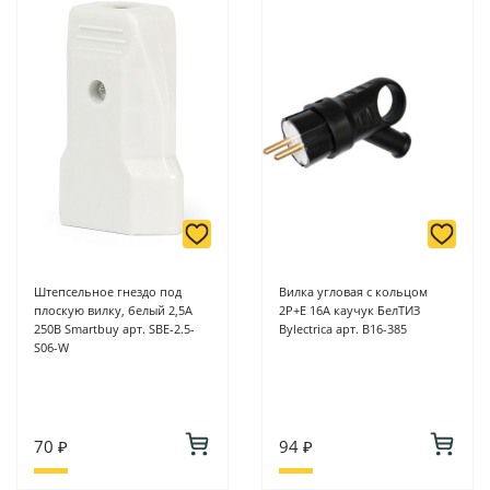
Штепсельное гнездо под
Вилка угловая с кольцом
плоскую вилку, белый 2,5А
2P+E 16А каучук БелТИЗ
250В Smartbuy арт. SBE-2.5-
Bylectrica арт. В16-385
S06-W
70 ₽
94 ₽