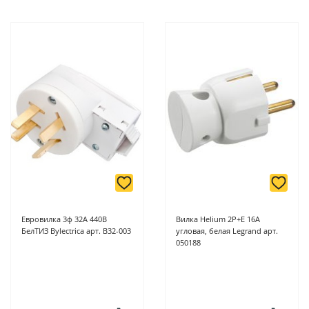
Евровилка 3ф 32А 440В
Вилка Helium 2Р+E 16А
БелТИЗ Bylectrica арт. В32-003
угловая, белая Legrand арт.
050188