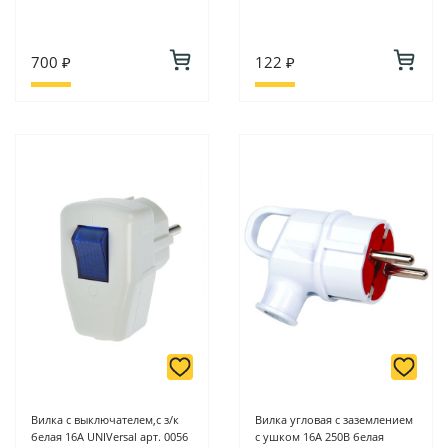
700 ₽
122 ₽
Вилка с выключателем,с з/к
Вилка угловая с заземлением
белая 16А UNIVersal арт. 0056
с ушком 16А 250В белая