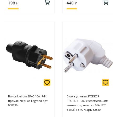
198 ₽
440 ₽
Вилка Helium 2Р+Е 16А IP44
Вилка угловая STEKKER
прямая, черная Legrand арт.
PPG16-41-202 с заземляющим
050196
контактом, пластик 16A IP20
белый FERON арт. 32850