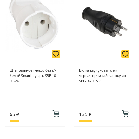
Штепсельное гнездо без з/к
Вилка каучуковая с з/к
белый Smartbuy арт. SBE-10-
черная прямая Smartbuy арт.
S02-w
SBE-16-P07-R
65 ₽
135 ₽