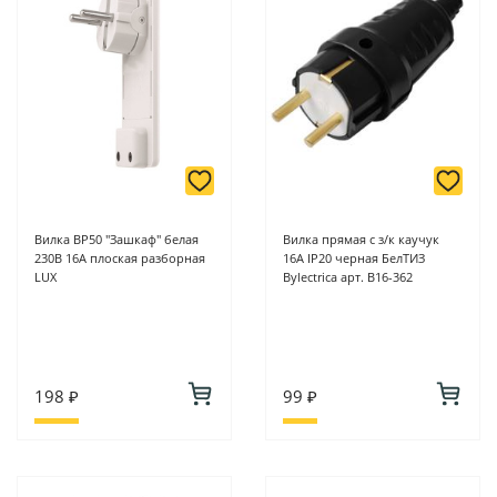
Вилка ВР50 "Зашкаф" белая
Вилка прямая с з/к каучук
230В 16А плоская разборная
16А IP20 черная БелТИЗ
LUX
Bylectrica арт. В16-362
198 ₽
99 ₽