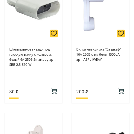
Штепсельное гнездо под
Вилка невидимка "За шкаф"
плоскую вилку с кольцом,
16А 250В с з/к белая ECOLA
белый 6А 250В Smartbuy арт.
арт. AEPL1WEAY
SBE-2.5-S10-W
80 ₽
200 ₽