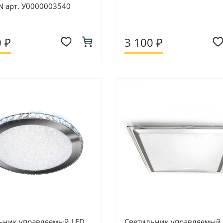
 арт. У0000003540
 ₽
3 100 ₽
ьник управляемый LED
Светильник управляемый