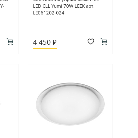
Y-
LED CLL Yumi 70W LEEK арт.
LE061202-024
4 450 ₽