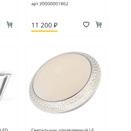
арт.У0000001862
11 200 ₽
 LED
Светильник управляемый LE