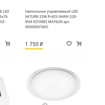
E LED
Светильник управляемый LED
6x76
SATURN 25W R-405-SHINY-220-
202-
IP44 ESTARES MAYSUN арт.
У0000001865
1 750 ₽