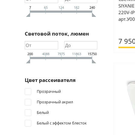
SIYANIE
7
65
124
182
240
220V-I
арт.У0
Световой поток, люмен
7 950
200
4088
7975
11863
15750
Цвет рассеивателя
Прозрачный
Прозрачный акрил
Белый
Белый с эффектом блесток