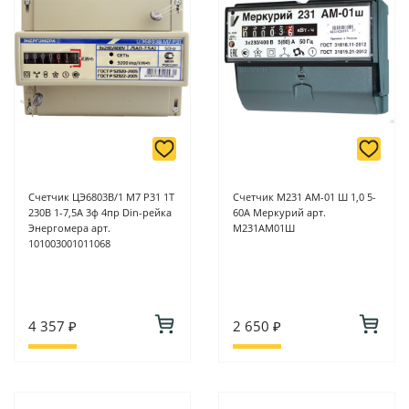
Счетчик ЦЭ6803В/1 М7 Р31 1Т
Счетчик M231 AМ-01 Ш 1,0 5-
230В 1-7,5А 3ф 4пр Din-рейка
60А Меркурий арт.
Энергомера арт.
M231АМ01Ш
101003001011068
4 357 ₽
2 650 ₽