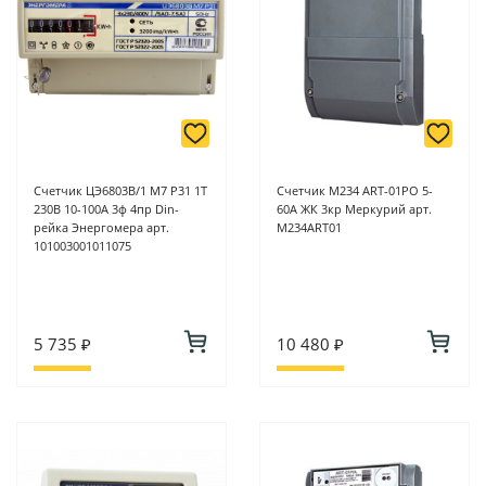
Счетчик ЦЭ6803В/1 М7 Р31 1Т
Счетчик M234 ART-01PО 5-
230В 10-100А 3ф 4пр Din-
60А ЖК 3кр Меркурий арт.
рейка Энергомера арт.
M234ART01
101003001011075
5 735 ₽
10 480 ₽