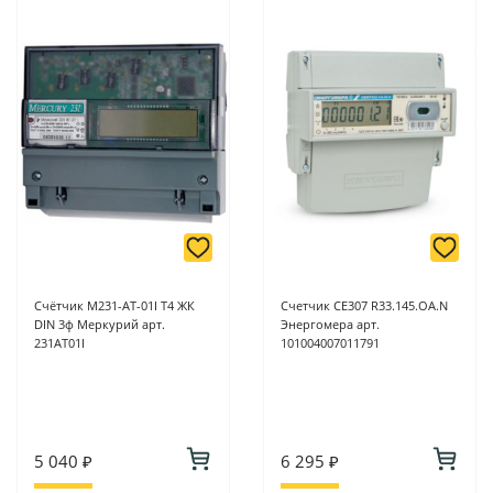
Счётчик M231-AT-01I Т4 ЖК
Счетчик CE307 R33.145.ОA.N
DIN 3ф Меркурий арт.
Энергомера арт.
231AT01I
101004007011791
5 040 ₽
6 295 ₽