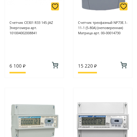
Счетчик CE301 R33 145-JAZ
Счетчик трехфазный NP73E.1-
Энергомера арт.
11-1 (5-80A) (неповеренная)
101004002008841
Матрица арт. 00-00014730
6 100 ₽
15 220 ₽