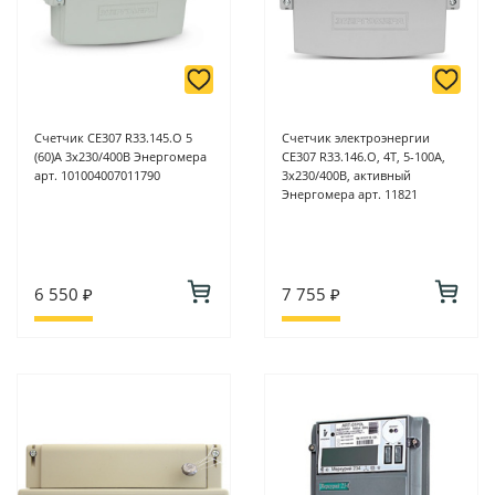
Счетчик CE307 R33.145.О 5
Счетчик электроэнергии
(60)А 3x230/400В Энергомера
CE307 R33.146.О, 4Т, 5-100А,
арт. 101004007011790
3x230/400В, активный
Энергомера арт. 11821
6 550 ₽
7 755 ₽