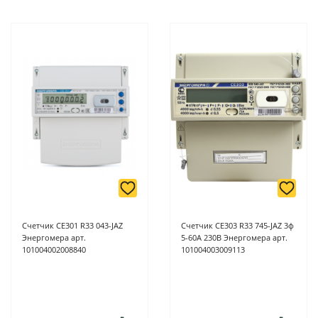
Счетчик CE301 R33 043-JAZ
Счетчик CE303 R33 745-JАZ 3ф
Энергомера арт.
5-60А 230В Энергомера арт.
101004002008840
101004003009113