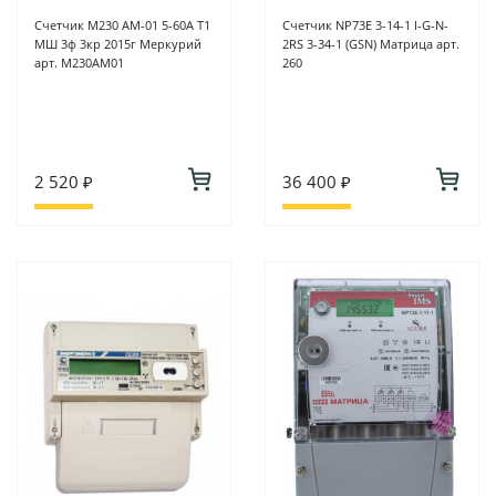
Счетчик М230 АМ-01 5-60А Т1
Счетчик NP73E 3-14-1 I-G-N-
МШ 3ф 3кр 2015г Меркурий
2RS 3-34-1 (GSN) Матрица арт.
арт. M230АМ01
260
2 520 ₽
36 400 ₽