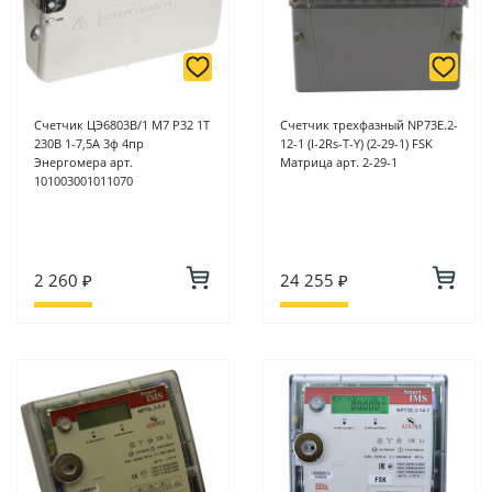
Счетчик ЦЭ6803В/1 М7 Р32 1Т
Счетчик трехфазный NP73E.2-
230В 1-7,5А 3ф 4пр
12-1 (I-2Rs-T-Y) (2-29-1) FSK
Энергомера арт.
Матрица арт. 2-29-1
101003001011070
2 260 ₽
24 255 ₽