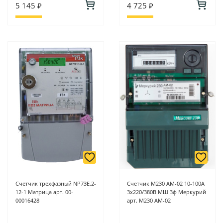
5 145 ₽
4 725 ₽
Счетчик трехфазный NP73E.2-
Счетчик М230 АМ-02 10-100А
12-1 Матрица арт. 00-
3х220/380В МШ 3ф Меркурий
00016428
арт. М230 АМ-02