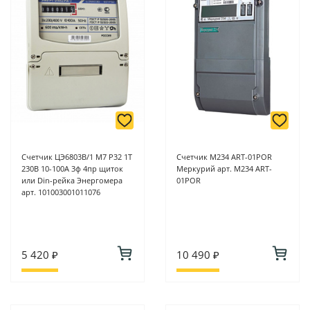
Счетчик ЦЭ6803В/1 М7 Р32 1Т
Счетчик M234 ART-01PОR
230В 10-100А 3ф 4пр щиток
Меркурий арт. M234 ART-
или Din-рейка Энергомера
01PОR
арт. 101003001011076
5 420 ₽
10 490 ₽