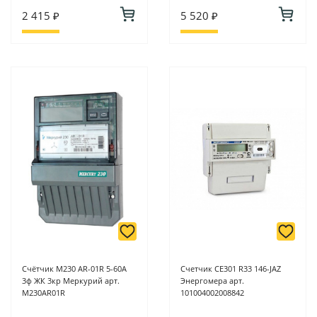
2 415 ₽
5 520 ₽
Счётчик М230 AR-01R 5-60А
Счетчик CE301 R33 146-JAZ
3ф ЖК 3кр Меркурий арт.
Энергомера арт.
M230AR01R
101004002008842