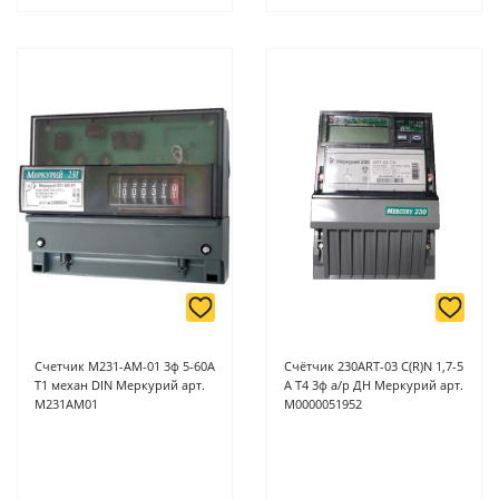
Счетчик M231-АМ-01 3ф 5-60А
Счётчик 230ART-03 C(R)N 1,7-5
Т1 механ DIN Меркурий арт.
А Т4 3ф а/р ДН Меркурий арт.
M231АМ01
М0000051952