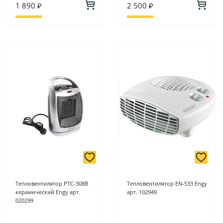
1 890 ₽
2 500 ₽
Тепловентилятор PTC-308B
Тепловентилятор EN-533 Engy
керамический Engy арт.
арт. 102949
020299