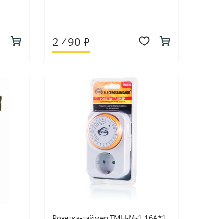
2 490 ₽
Розетка-таймер ТМН-М-1 16А*1