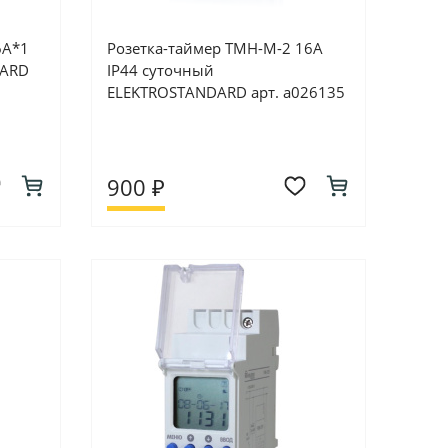
6А*1
Розетка-таймер TMH-M-2 16А
DARD
IP44 суточный
ELEKTROSTANDARD арт. a026135
900 ₽