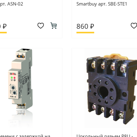
рт. ASN-02
Smartbuy арт. SBE-STE1
 ₽
860 ₽
ремени с задержкой на
Цокольный разьем Р8Ц -