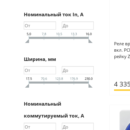
Номинальный ток In, А
5.0
7.8
10.5
13.3
16.0
Реле в
вкл. PC
рейку 
Ширина, мм
17.5
70.6
123.8
176.9
230.0
4 335
Номинальный
коммутируемый ток, А