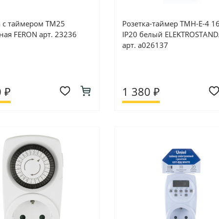
а с таймером ТМ25
Розетка-таймер ТМН-Е-4 1
ная FERON арт. 23236
IP20 белый ELEKTROSTAN
арт. а026137
 ₽
1 380 ₽