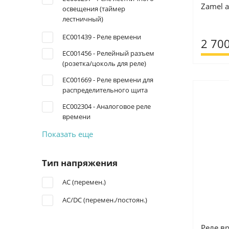
Zamel а
освещения (таймер
лестничный)
EC001439 - Реле времени
2 700
EC001456 - Релейный разъем
(розетка/цоколь для реле)
EC001669 - Реле времени для
распределительного щита
EC002304 - Аналоговое реле
времени
Показать еще
Тип напряжения
AC (перемен.)
AC/DC (перемен./постоян.)
Реле в