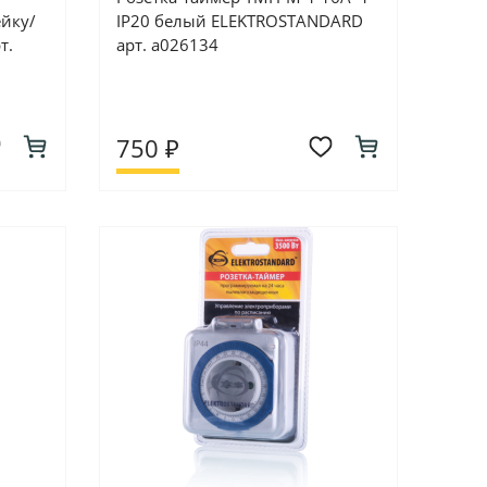
ейку/
IP20 белый ELEKTROSTANDARD
т.
арт. а026134
750 ₽