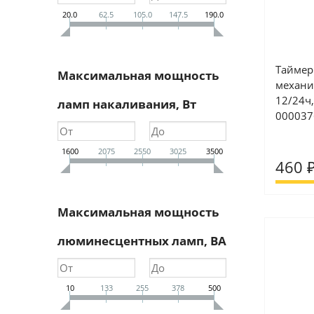
20.0
62.5
105.0
147.5
190.0
Таймер
Максимальная мощность
механи
12/24ч,
ламп накаливания, Вт
000037
1600
2075
2550
3025
3500
460 
Максимальная мощность
люминесцентных ламп, ВА
10
133
255
378
500