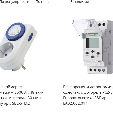
По популярности
По цене
В наличии
а с таймером
Реле времени астрономич
ческим 3600Вт, 48 вкл/
однокан. с фотореле PCZ-5
утки, интервал 30 мин.
Евроавтоматика F&F арт.
uy арт. SBE-STM2
EA02.002.014