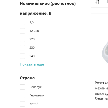
Номинальное (расчетное)
напряжение, В
1,5
12-220
220
230
240
Показать еще
Страна
Розетк
Беларусь
механи
выкл с
Германия
Smartb
Китай