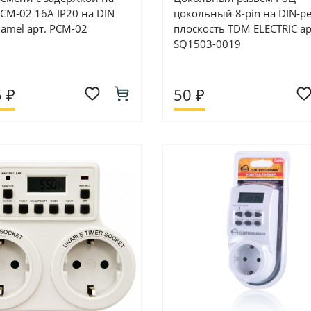
CM-02 16А IP20 на DIN
цокольный 8-pin на DIN-р
Zamel арт. PCM-02
плоскость TDM ELECTRIC ар
SQ1503-0019
 ₽
50 ₽