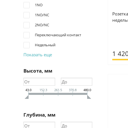
1NO
Розетк
1NO/NC
недель
2NO/NC
Переключающий контакт
Недельный
1 420
Показать еще
Высота, мм
43.0
152.3
261.5
370.8
480.0
Глубина, мм