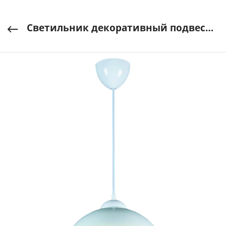
Светильник декоративный подвесной "Пэрсо" 40Вт E27 белый/серебро 250х150мм APEYRON арт. 14-48