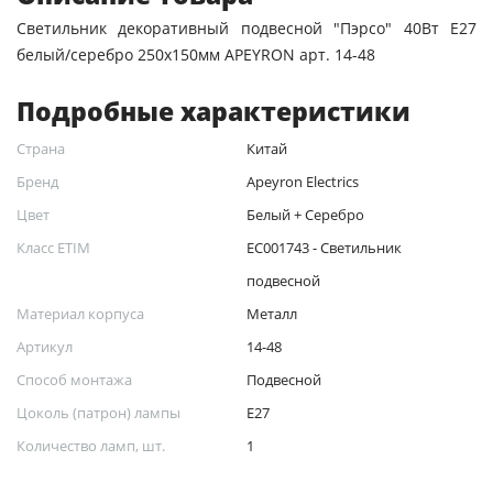
Светильник декоративный подвесной "Пэрсо" 40Вт E27
белый/серебро 250х150мм APEYRON арт. 14-48
Подробные характеристики
Страна
Китай
Бренд
Apeyron Electrics
Цвет
Белый + Серебро
Класс ETIM
EC001743 - Светильник
подвесной
Материал корпуса
Металл
Артикул
14-48
Способ монтажа
Подвесной
Цоколь (патрон) лампы
Е27
Количество ламп, шт.
1