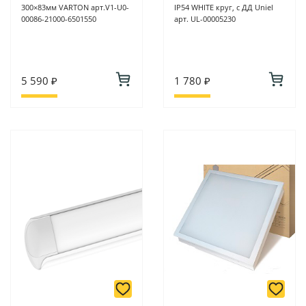
300×83мм VARTON арт.V1-U0-
IP54 WHITE круг, с ДД Uniel
00086-21000-6501550
арт. UL-00005230
5 590 ₽
1 780 ₽