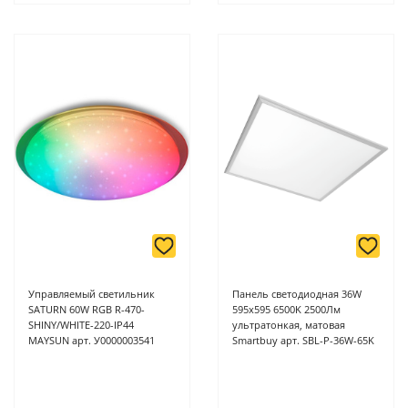
Управляемый светильник
Панель светодиодная 36W
SATURN 60W RGB R-470-
595х595 6500K 2500Лм
SHINY/WHITE-220-IP44
ультратонкая, матовая
MAYSUN арт. У0000003541
Smartbuy арт. SBL-P-36W-65K