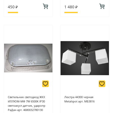
450 ₽
1 480 ₽
Светильник светодиод ЖКХ
Люстра 44300 черная
ИЛЛЮМ-МФ 7W 6500K IP30
Metalspot арт. МБ3816
светоакуст.датчик, ударопр
РаДан арт. 4680032780130