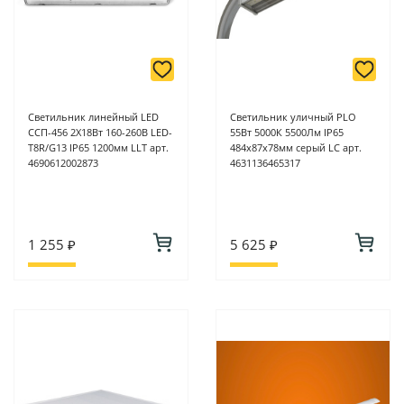
Светильник линейный LED
Светильник уличный PLO
ССП-456 2Х18Вт 160-260В LED-
55Вт 5000К 5500Лм IP65
Т8R/G13 IP65 1200мм LLT арт.
484х87х78мм серый LC арт.
4690612002873
4631136465317
1 255 ₽
5 625 ₽