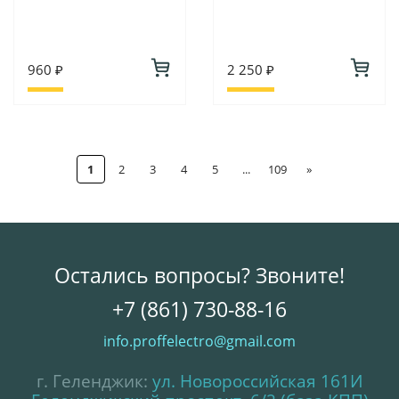
960 ₽
2 250 ₽
1
2
3
4
5
...
109
»
Остались вопросы? Звоните!
+7 (861) 730-88-16
info.proffelectro@gmail.com
г. Геленджик:
ул. Новороссийская 161И