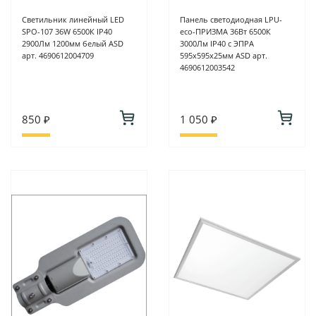
Светильник линейный LED
Панель светодиодная LPU-
SPO-107 36W 6500К IP40
eco-ПРИЗМА 36Вт 6500К
2900Лм 1200мм белый ASD
3000Лм IP40 с ЭПРА
арт. 4690612004709
595х595х25мм ASD арт.
4690612003542
850 ₽
1 050 ₽