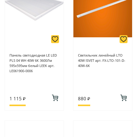
Панель светодиодная LE LED
Светильник линейный LTO
PLS 04 WH 40W 6К 3600Лм
40W ISVET арт. FX-LTO-101-D-
595х595мм белый LEEK арт.
40W-6K
LE061900-0006
1 115 ₽
880 ₽