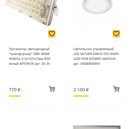
Прожектор светодиодный
Светильник управляемый
"трансформер" 50Вт 4000К
LED SATURN 60W R-555-SHINY-
4500Лм 212х107х27мм IP65
220V-IP44 ESTARES MAYSUN
белый APEYRON арт. 05-35
арт. У0000000959
770 ₽
3 100 ₽