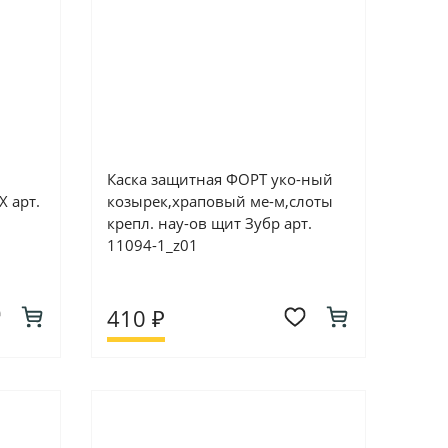
Каска защитная ФОРТ уко-ный
X арт.
козырек,храповый ме-м,слоты
крепл. нау-ов щит Зубр арт.
11094-1_z01
410 ₽