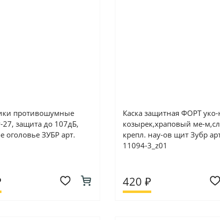
ики противошумные
Каска защитная ФОРТ уко
-27, защита до 107дБ,
козырек,храповый ме-м,с
е оголовье ЗУБР арт.
крепл. нау-ов щит Зубр арт
11094-3_z01
₽
420 ₽