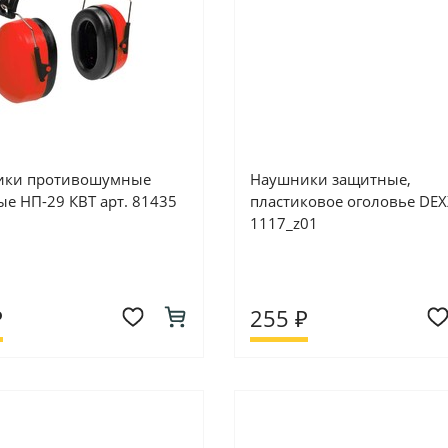
ики противошумные
Наушники защитные,
ые НП-29 КВТ арт. 81435
пластиковое оголовье DEX
1117_z01
₽
255 ₽