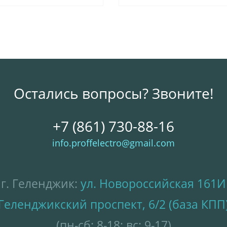
Остались вопросы? Звоните!
+7 (861) 730-88-16
info.proffelectro@gmail.com
г. Геленджик:
ул. Новороссийская 161И
Геленджикский проспект, 6/2 (база КПП
(пн-сб: 8-18; вс: 9-17)