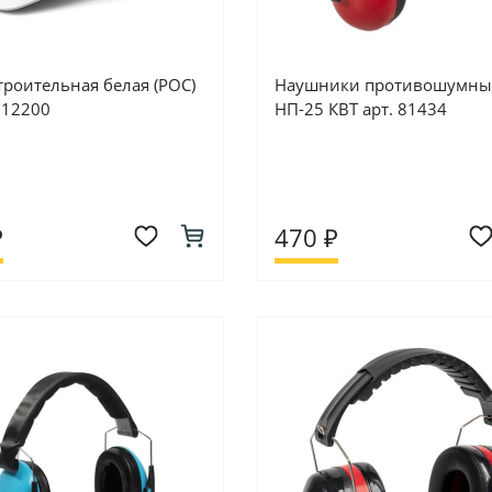
троительная белая (РОС)
Наушники противошумны
. 12200
НП-25 КВТ арт. 81434
₽
470 ₽