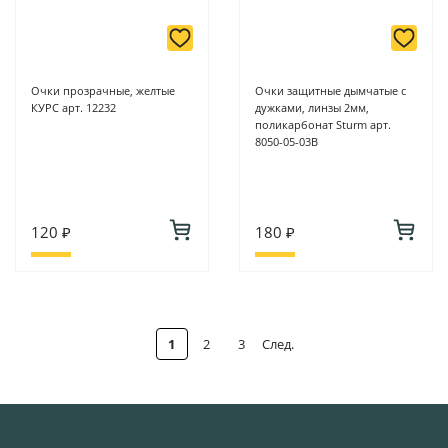
Очки прозрачные, желтые
Очки защитные дымчатые с
КУРС арт. 12232
дужками, линзы 2мм,
поликарбонат Sturm арт.
8050-05-03B
120 ₽
180 ₽
1
2
3
След.