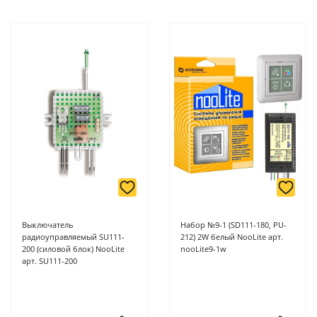
Выключатель
Набор №9-1 (SD111-180, PU-
радиоуправляемый SU111-
212) 2W белый NooLite арт.
200 (силовой блок) NooLite
nooLite9-1w
арт. SU111-200