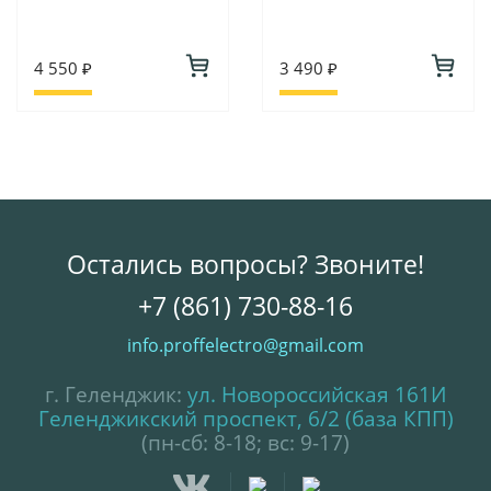
4 550 ₽
3 490 ₽
Остались вопросы? Звоните!
+7 (861) 730-88-16
info.proffelectro@gmail.com
г. Геленджик:
ул. Новороссийская 161И
Геленджикский проспект, 6/2 (база КПП)
(пн-сб: 8-18; вс: 9-17)