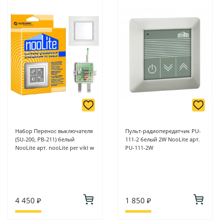
Набор Перенос выключателя
Пульт-радиопередатчик РU-
(SU-200, PB-211) белый
111-2 белый 2W NooLite арт.
NooLite арт. nooLite per vikl w
PU-111-2W
4 450 ₽
1 850 ₽