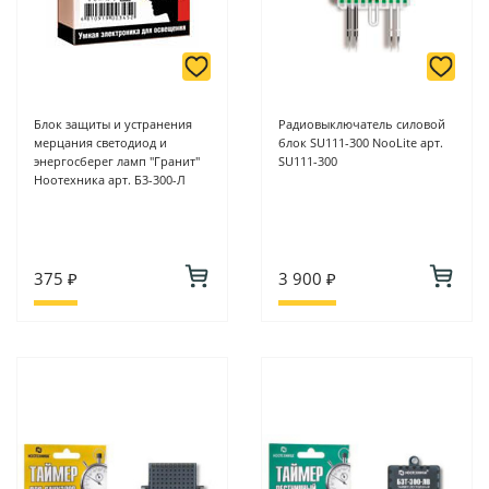
Блок защиты и устранения
Радиовыключатель силовой
мерцания светодиод и
блок SU111-300 NooLite арт.
энергосберег ламп "Гранит"
SU111-300
Ноотехника арт. Б3-300-Л
375 ₽
3 900 ₽